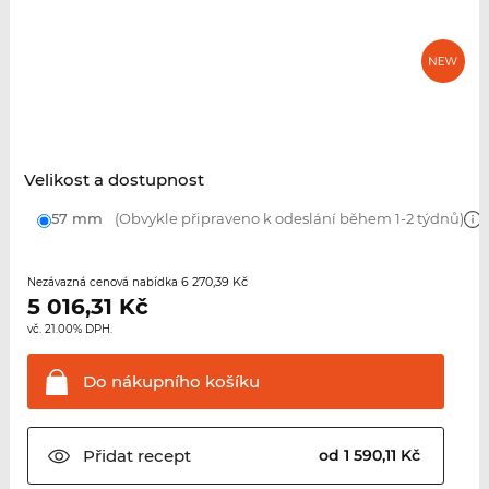
Velikost a dostupnost
57 mm
(Obvykle připraveno k odeslání během 1-2 týdnů)
6 270,39 Kč
Nezávazná cenová nabídka
5 016,31
Kč
vč. 21.00% DPH.
Do nákupního
košíku
Přidat
recept
od 1 590,11 Kč