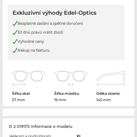
Exkluzivní výhody Edel-Optics
Bezplatné zaslání a zpětné doručení
30 dnů právo vrátit zboží
Výhodné ceny
Nákup na fakturu
Šířka skel
Šířka můstku
Délka stranic
57 mm
19 mm
145 mm
D 2 0197/S Informace o modelu
Velikosti a podrobnosti
XL