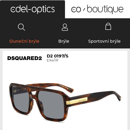
0
Sluneční brýle
Brýle
Sportovní brýle
D2 0197/S
EX4/IR