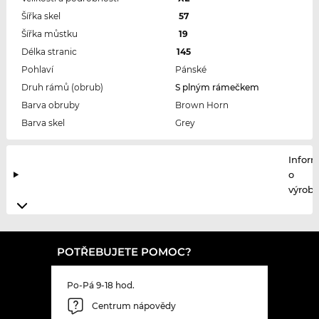
Šířka skel
57
Šířka můstku
19
Délka stranic
145
Pohlaví
Pánské
Druh rámů (obrub)
S plným rámečkem
Barva obruby
Brown Horn
Barva skel
Grey
Infor
o
výrobc
POTŘEBUJETE POMOC?
Po-Pá 9-18 hod.
Centrum nápovědy