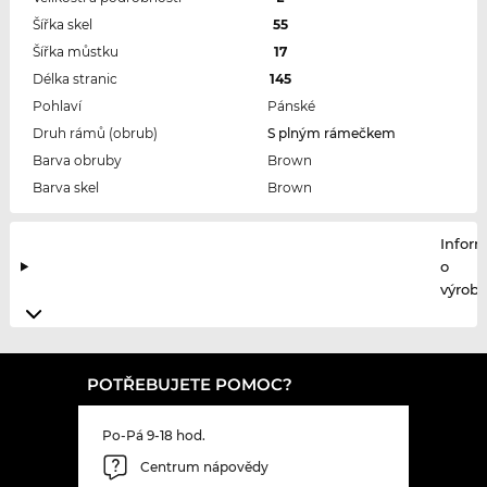
Šířka skel
55
Šířka můstku
17
Délka stranic
145
Pohlaví
Pánské
Druh rámů (obrub)
S plným rámečkem
Barva obruby
Brown
Barva skel
Brown
Infor
o
výrobc
POTŘEBUJETE POMOC?
Po-Pá 9-18 hod.
Centrum nápovědy