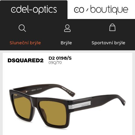
0
Sluneční brýle
Brýle
Sportovní brýle
D2 0198/S
09Q/70