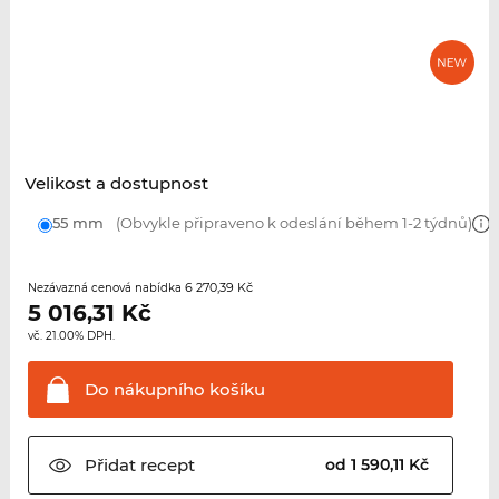
Velikost a dostupnost
55 mm
(Obvykle připraveno k odeslání během 1-2 týdnů)
6 270,39 Kč
Nezávazná cenová nabídka
5 016,31
Kč
vč. 21.00% DPH.
Do nákupního
košíku
Přidat
recept
od 1 590,11 Kč