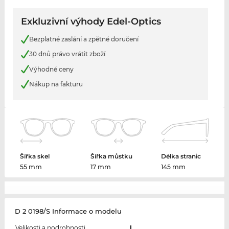
Exkluzivní výhody Edel-Optics
Bezplatné zaslání a zpětné doručení
30 dnů právo vrátit zboží
Výhodné ceny
Nákup na fakturu
Šířka skel
Šířka můstku
Délka stranic
55 mm
17 mm
145 mm
D 2 0198/S Informace o modelu
Velikosti a podrobnosti
L