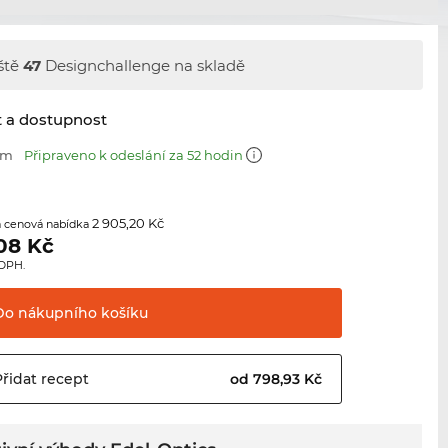
ště
47
Designchallenge na skladě
t a dostupnost
mm
Připraveno k odeslání za 52 hodin
2 905,20 Kč
 cenová nabídka
,08
Kč
 DPH.
Do nákupního
košíku
Přidat
recept
od 798,93 Kč