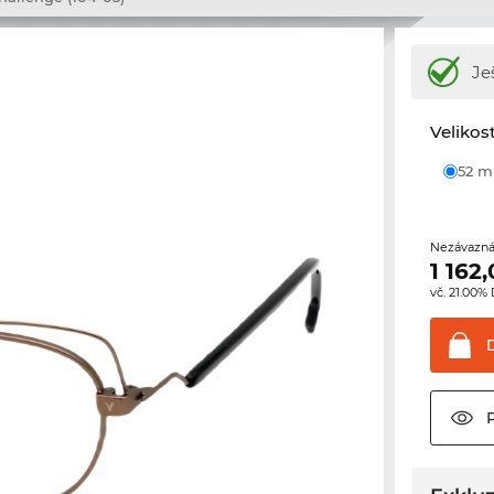
Je
Velikos
52 
Nezávazná
1 162
vč. 21.00%