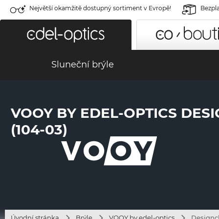
Největší okamžitě dostupný sortiment v Evropě!
Bezpla
Sluneční brýle
VOOY BY EDEL-OPTICS DES
(104-03)
Úvodní stránka
Brýle
VOOY by edel-optics
Designch