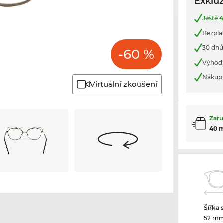
Exkluz
Ještě
4
Bezpla
30 dnů
-60 %
Výhod
Nákup 
Virtuální zkoušení
Zaru
40 
Šířka 
52 m