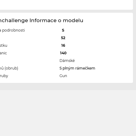
nchallenge Informace o modelu
 a podrobnosti
S
l
52
stku
16
anic
140
Dámské
ů (obrub)
S plným rámečkem
ruby
Gun