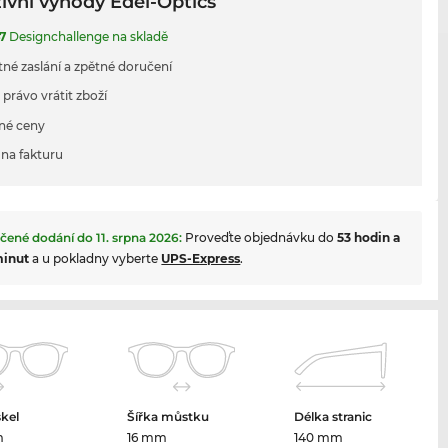
ivní výhody Edel-Optics
7
Designchallenge na skladě
tné zaslání a zpětné doručení
 právo vrátit zboží
né ceny
na fakturu
čené dodání do
11. srpna 2026
:
Proveďte objednávku do
53 hodin a
minut
a u pokladny vyberte
UPS-Express
.
skel
Šířka můstku
Délka stranic
m
16 mm
140 mm