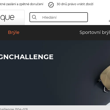
tné zaslání a zpětné doručení
30 dnů právo vrátit zboží
Brýle
Sportovní brý
IGNCHALLENGE
allenge (104-03)