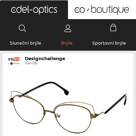
0
Sluneční brýle
Brýle
Sportovní brýle
Designchallenge
104-06