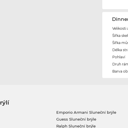
Dinne
Velikosti
Šířka ske
Šířka mů
Délka str
Pohlaví
Druh rám
Barva ob
rýlí
Emporio Armani Sluneční brýle
Guess Sluneční brýle
Ralph Sluneční brýle