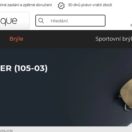
tné zaslání a zpětné doručení
30 dnů právo vrátit zboží
Brýle
Sportovní brý
R (105-03)
105-03)