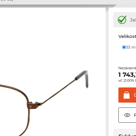
Je
Velikos
53 
Nezávazná
1 743,
vč. 21.00%