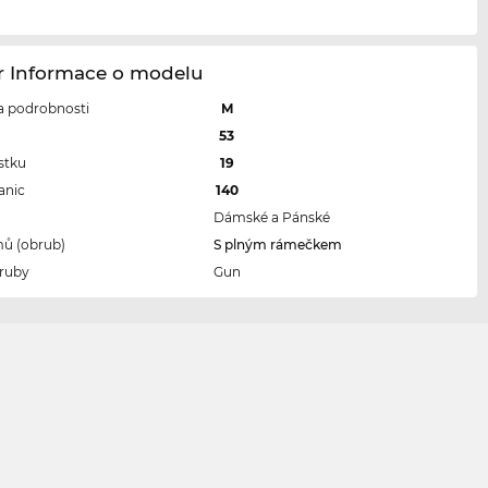
r Informace o modelu
 a podrobnosti
M
l
53
stku
19
anic
140
Dámské a Pánské
ů (obrub)
S plným rámečkem
ruby
Gun