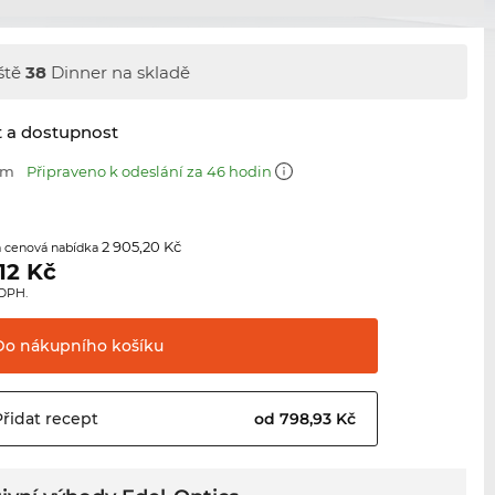
ště
38
Dinner na skladě
t a dostupnost
mm
Připraveno k odeslání za 46 hodin
2 905,20 Kč
 cenová nabídka
12
Kč
 DPH.
Do nákupního
košíku
Přidat
recept
od 798,93 Kč