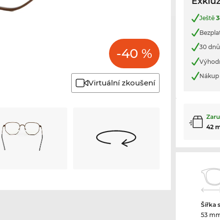
Exkluz
Ještě
3
Bezpla
30 dnů
-40 %
Výhod
Nákup 
Virtuální zkoušení
Zaru
42 
Šířka 
53 m