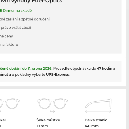
ivní výhody Edel-Optics
8
Dinner na skladě
tné zaslání a zpětné doručení
 právo vrátit zboží
né ceny
na fakturu
čené dodání do
11. srpna 2026
:
Proveďte objednávku do
47 hodin a
minut
a u pokladny vyberte
UPS-Express
.
skel
Šířka můstku
Délka stranic
m
19 mm
140 mm