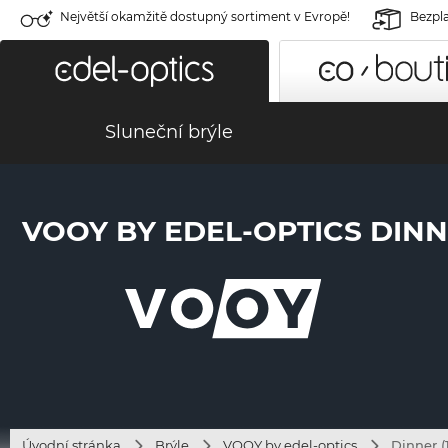
Největší okamžitě dostupný sortiment v Evropě!
Bezpla
Sluneční brýle
VOOY BY EDEL-OPTICS DINNE
Úvodní stránka
Brýle
VOOY by edel-optics
Dinner (