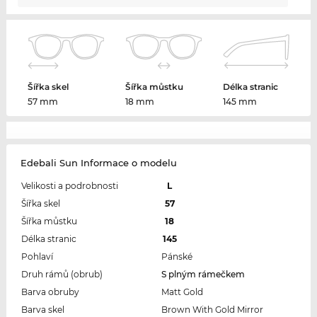
Šířka skel
Šířka můstku
Délka stranic
57 mm
18 mm
145 mm
Edebali Sun Informace o modelu
Velikosti a podrobnosti
L
Šířka skel
57
Šířka můstku
18
Délka stranic
145
Pohlaví
Pánské
Druh rámů (obrub)
S plným rámečkem
Barva obruby
Matt Gold
Barva skel
Brown With Gold Mirror