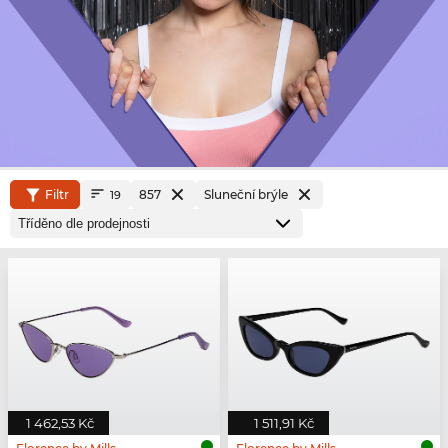
Filtr
857
Sluneční brýle
19
1 462,53 Kč
1 511,91 Kč