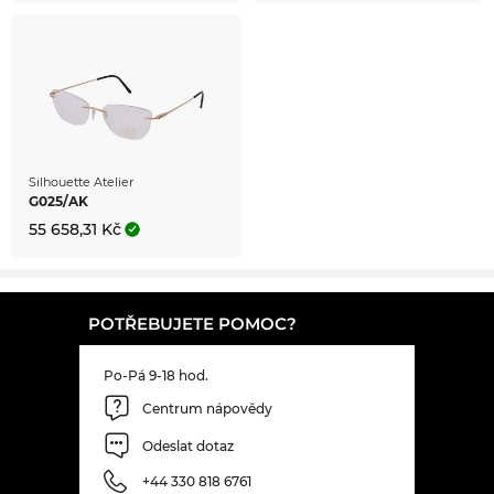
Silhouette Atelier
G025/AK
55 658,31 Kč
POTŘEBUJETE POMOC?
Po-Pá 9-18 hod.
Centrum nápovědy
Odeslat dotaz
+44 330 818 6761