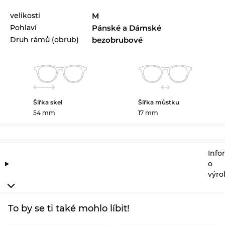
velikosti
M
Pohlaví
Pánské a Dámské
Druh rámů (obrub)
bezobrubové
Šířka skel
Šířka můstku
54 mm
17 mm
Info
o
výro
To by se ti také mohlo líbit!