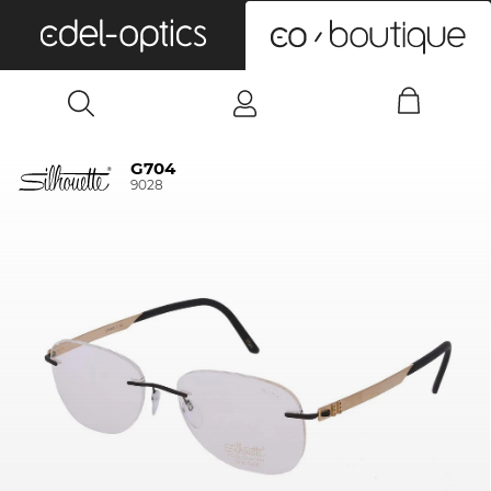
0
G704
9028