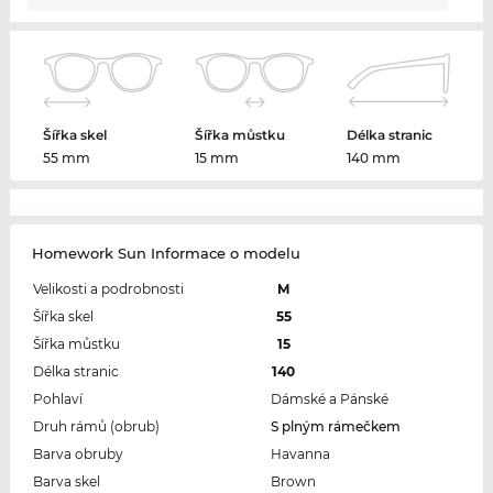
Šířka skel
Šířka můstku
Délka stranic
55 mm
15 mm
140 mm
Homework Sun Informace o modelu
Velikosti a podrobnosti
M
Šířka skel
55
Šířka můstku
15
Délka stranic
140
Pohlaví
Dámské a Pánské
Druh rámů (obrub)
S plným rámečkem
Barva obruby
Havanna
Barva skel
Brown