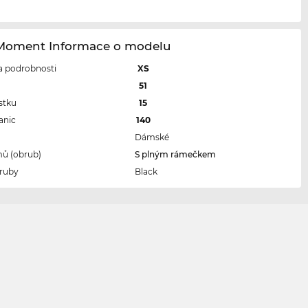
 Moment Informace o modelu
 a podrobnosti
XS
l
51
stku
15
anic
140
Dámské
ů (obrub)
S plným rámečkem
ruby
Black