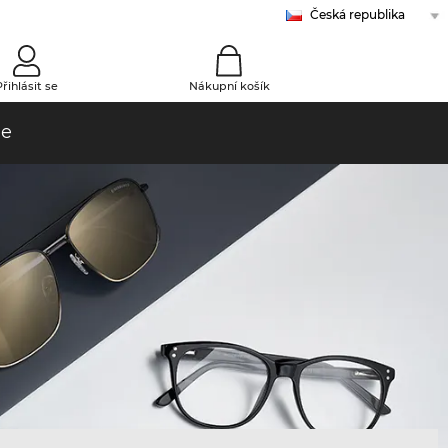
Česká republika
Belgie (Nl)
Belgie (Fr)
Bulharsko
Chorvatsko
Dánsko
Estonsko
Finsko
Francie
Irsko
Itálie
Kanada (En)
Kanada (Fr)
Kypr
Litva
Lotyšsko
Malta (En)
Malta (Mt)
Maďarsko
Nizozemsko
Norsko
Německo
Polsko
Portugalsko
Rakousko
Rumunsko
Slovensko
Slovinsko
Turecko
Velká Británie
Řecko
Španělsko
Švédsko
Švýcarsko (De)
Švýcarsko (Fr)
Švýcarsko (It)
0
Přihlásit se
Nákupní košík
le