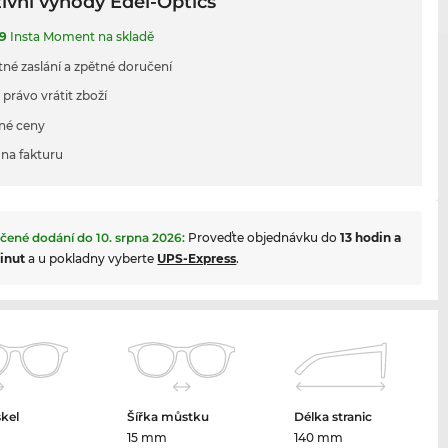
ivní výhody Edel-Optics
9
Insta Moment na skladě
tné zaslání a zpětné doručení
 právo vrátit zboží
né ceny
na fakturu
čené dodání do
10. srpna 2026
:
Proveďte objednávku do
13 hodin a
inut
a u pokladny vyberte
UPS-Express
.
skel
Šířka můstku
Délka stranic
m
15 mm
140 mm