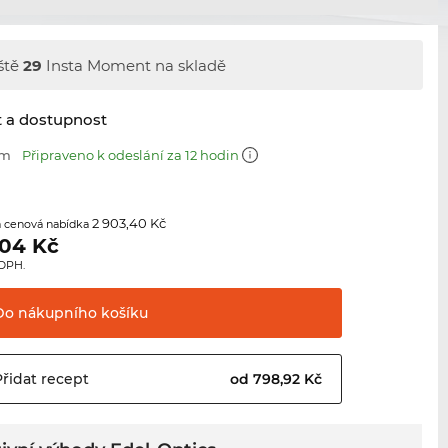
ště
29
Insta Moment na skladě
t a dostupnost
mm
Připraveno k odeslání za 12 hodin
2 903,40 Kč
 cenová nabídka
,04
Kč
 DPH.
Do nákupního
košíku
Přidat
recept
od 798,92 Kč