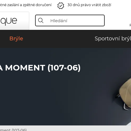
tné zaslání a zpětné doručení
30 dnů právo vrátit zboží
Brýle
Sportovní brý
A MOMENT (107-06)
ment (107-06)