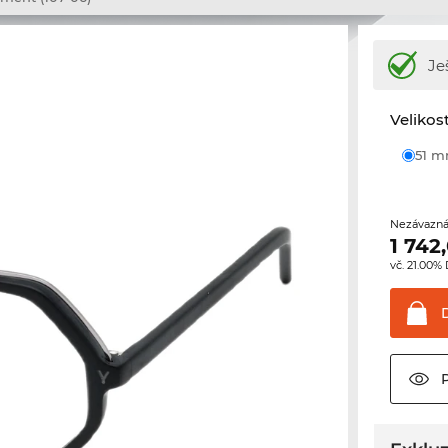
Je
Velikos
51 
Nezávazná
1 742
vč. 21.00%