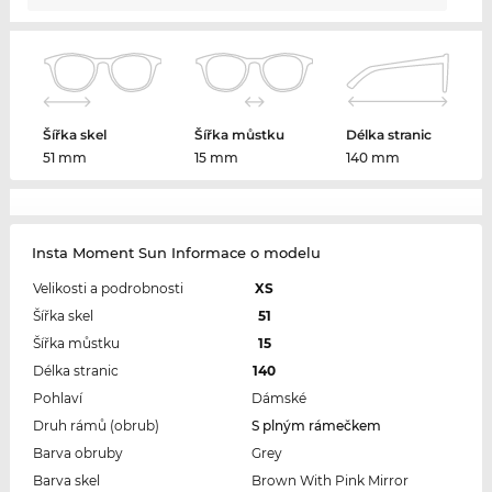
Šířka skel
Šířka můstku
Délka stranic
51 mm
15 mm
140 mm
Insta Moment Sun Informace o modelu
Velikosti a podrobnosti
XS
Šířka skel
51
Šířka můstku
15
Délka stranic
140
Pohlaví
Dámské
Druh rámů (obrub)
S plným rámečkem
Barva obruby
Grey
Barva skel
Brown With Pink Mirror