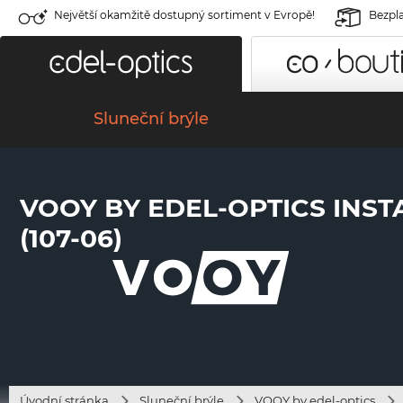
Největší okamžitě dostupný sortiment v Evropě!
Bezpla
Sluneční brýle
VOOY BY EDEL-OPTICS INS
(107-06)
Úvodní stránka
Sluneční brýle
VOOY by edel-optics