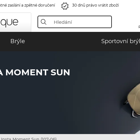
tné zaslání a zpětné doručení
30 dnů právo vrátit zboží
Brýle
Sportovní brý
TA MOMENT SUN
Insta Moment Sun (107-06)