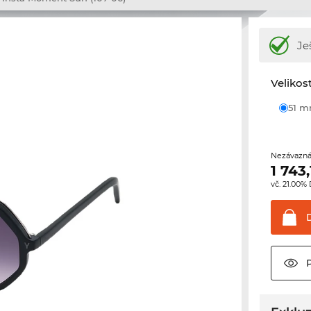
Je
Velikos
51 
Nezávazná
1 743,
vč. 21.00%