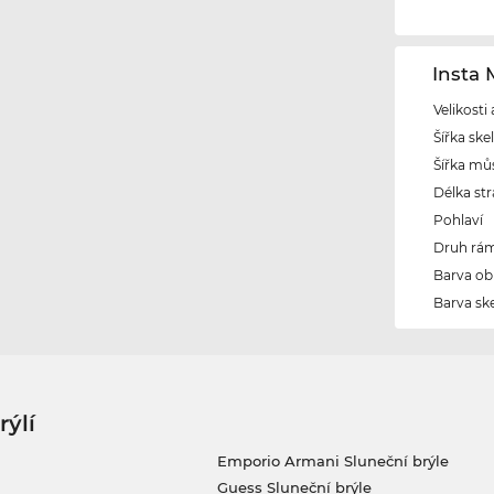
Insta
Velikosti
Šířka ske
Šířka mů
Délka str
Pohlaví
Druh rám
Barva ob
Barva ske
rýlí
Emporio Armani Sluneční brýle
Guess Sluneční brýle