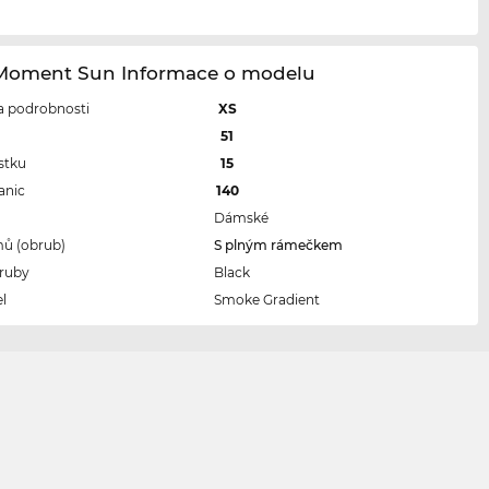
 Moment Sun Informace o modelu
 a podrobnosti
XS
l
51
stku
15
anic
140
Dámské
ů (obrub)
S plným rámečkem
ruby
Black
l
Smoke Gradient