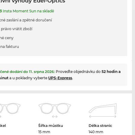
ivní výhody Edel-Optics
3
Insta Moment Sun na skladě
tné zaslání a zpětné doručení
 právo vrátit zboží
né ceny
na fakturu
čené dodání do
11. srpna 2026
:
Proveďte objednávku do
52 hodin a
minut
a u pokladny vyberte
UPS-Express
.
skel
Šířka můstku
Délka stranic
m
15 mm
140 mm