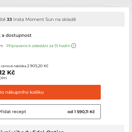
ště
33
Insta Moment Sun na skladě
t a dostupnost
mm
Připraveno k odeslání za 51 hodin
2 905,20 Kč
 cenová nabídka
12
Kč
 DPH.
Do nákupního
košíku
Přidat
recept
od 1 590,11 Kč