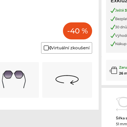
Exkluz
Ještě
3
Bezpla
30 dnů
-40 %
Výhod
Nákup 
Virtuální zkoušení
Zaru
26 
Šířka 
51 m