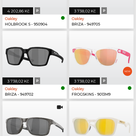
4 202,86 Kč
P
3 738,02 Kč
P
Oakley
Oakley
HOLBROOK S - 950904
BRIZA - 949705
3 738,02 Kč
P
3 738,02 Kč
P
Oakley
Oakley
BRIZA - 949702
FROGSKINS - 9013M9