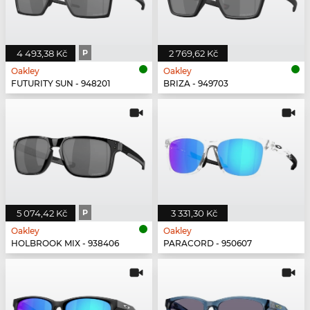
4 493,38 Kč
P
2 769,62 Kč
Oakley
Oakley
FUTURITY SUN - 948201
BRIZA - 949703
5 074,42 Kč
P
3 331,30 Kč
Oakley
Oakley
HOLBROOK MIX - 938406
PARACORD - 950607