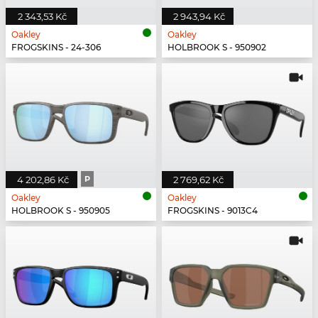
2 343,53 Kč
2 943,94 Kč
Oakley
Oakley
FROGSKINS - 24-306
HOLBROOK S - 950902
4 202,86 Kč
P
2 769,62 Kč
Oakley
Oakley
HOLBROOK S - 950905
FROGSKINS - 9013C4