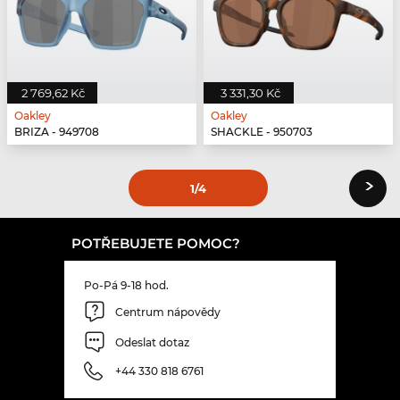
2 769,62 Kč
3 331,30 Kč
Oakley
Oakley
BRIZA - 949708
SHACKLE - 950703
›
1
/4
POTŘEBUJETE POMOC?
Po-Pá 9-18 hod.
Centrum nápovědy
Odeslat dotaz
+44 330 818 6761