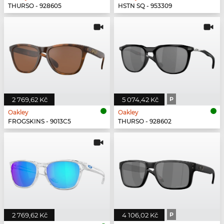
THURSO - 928605
HSTN SQ - 953309
2 769,62 Kč
5 074,42 Kč
P
Oakley
Oakley
FROGSKINS - 9013C5
THURSO - 928602
2 769,62 Kč
4 106,02 Kč
P