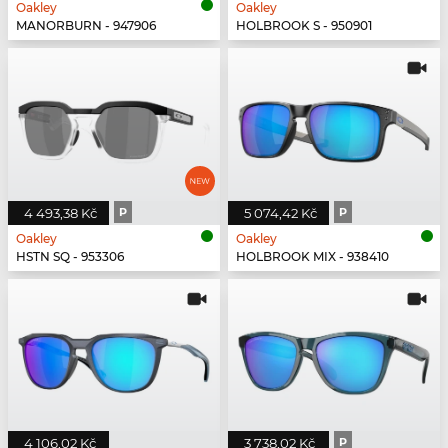
Oakley
Oakley
MANORBURN - 947906
HOLBROOK S - 950901
4 493,38 Kč
P
5 074,42 Kč
P
Oakley
Oakley
HSTN SQ - 953306
HOLBROOK MIX - 938410
4 106,02 Kč
3 738,02 Kč
P