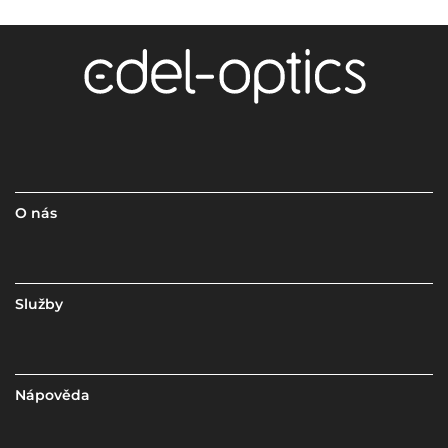
O nás
Služby
Nápověda