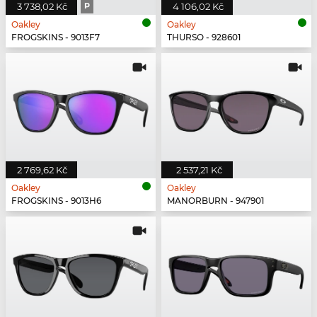
3 738,02 Kč
P
4 106,02 Kč
Oakley
Oakley
FROGSKINS - 9013F7
THURSO - 928601
2 769,62 Kč
2 537,21 Kč
Oakley
Oakley
FROGSKINS - 9013H6
MANORBURN - 947901