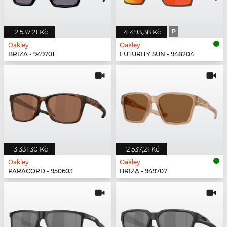
2 537,21 Kč
4 493,38 Kč
P
Oakley
Oakley
BRIZA - 949701
FUTURITY SUN - 948204
3 331,30 Kč
2 537,21 Kč
Oakley
Oakley
PARACORD - 950603
BRIZA - 949707