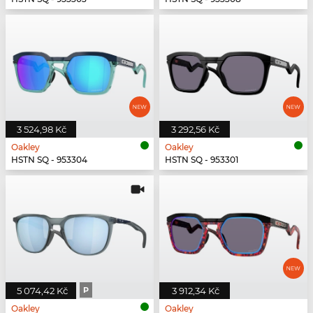
3 524,98 Kč
3 292,56 Kč
Oakley
Oakley
HSTN SQ - 953304
HSTN SQ - 953301
5 074,42 Kč
P
3 912,34 Kč
Oakley
Oakley