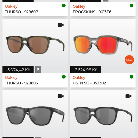
Oakley
Oakley
THURSO - 928607
FROGSKINS - 9013F6
5 074,42 Kč
P
3 524,98 Kč
Oakley
Oakley
THURSO - 928603
HSTN SQ - 953302