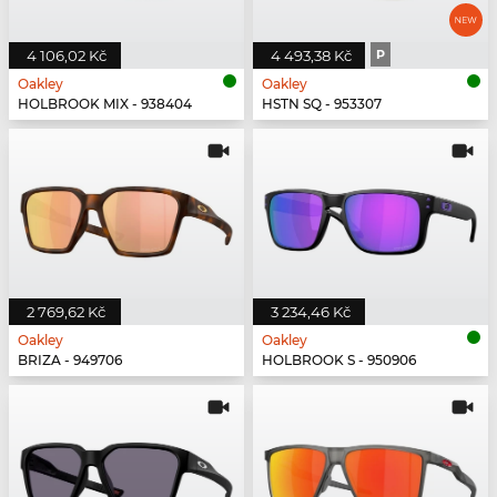
4 106,02 Kč
4 493,38 Kč
P
Oakley
Oakley
HOLBROOK MIX - 938404
HSTN SQ - 953307
2 769,62 Kč
3 234,46 Kč
Oakley
Oakley
BRIZA - 949706
HOLBROOK S - 950906