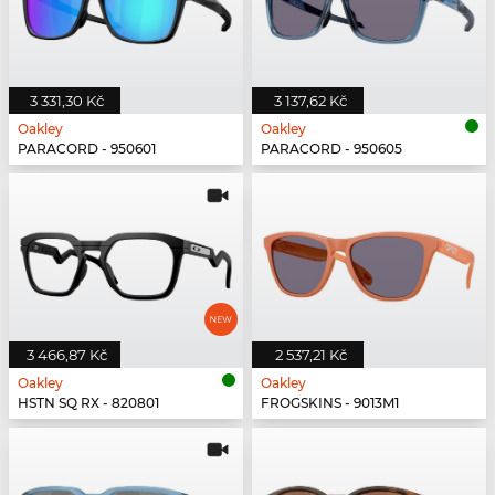
3 331,30 Kč
3 137,62 Kč
Oakley
Oakley
PARACORD - 950601
PARACORD - 950605
3 466,87 Kč
2 537,21 Kč
Oakley
Oakley
HSTN SQ RX - 820801
FROGSKINS - 9013M1