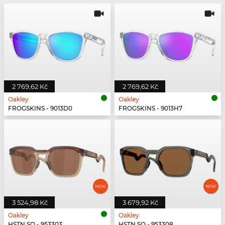
2 769,62 Kč
2 769,62 Kč
Oakley
Oakley
FROGSKINS - 9013D0
FROGSKINS - 9013H7
3 524,98 Kč
3 679,92 Kč
Oakley
Oakley
HSTN SQ - 953303
HSTN SQ - 953308