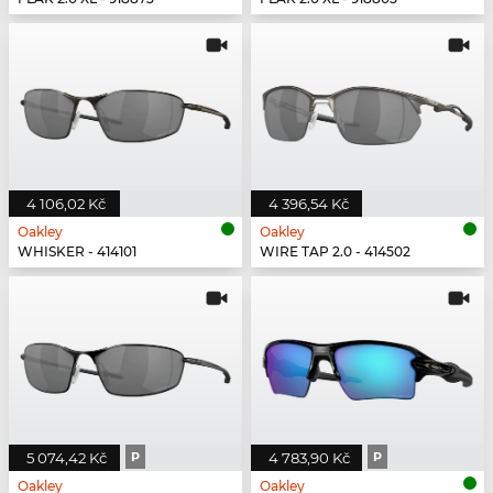
4 106,02 Kč
4 396,54 Kč
Oakley
Oakley
WHISKER - 414101
WIRE TAP 2.0 - 414502
5 074,42 Kč
P
4 783,90 Kč
P
Oakley
Oakley