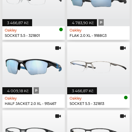
3 466,87 Kč
4 783,90 Kč
P
Oakley
Oakley
SOCKET 5.5 - 321801
FLAK 2.0 XL - 9188G3
4 009,18 Kč
P
3 466,87 Kč
Oakley
Oakley
HALF JACKET 2.0 XL - 915467
SOCKET 5.5 - 321813