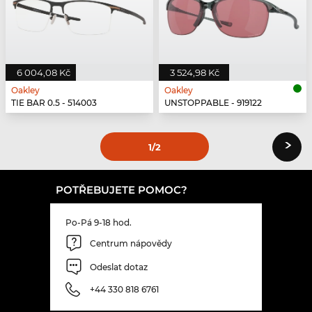
6 004,08 Kč
3 524,98 Kč
Oakley
Oakley
TIE BAR 0.5 - 514003
UNSTOPPABLE - 919122
›
1
/2
POTŘEBUJETE POMOC?
Po-Pá 9-18 hod.
Centrum nápovědy
Odeslat dotaz
+44 330 818 6761