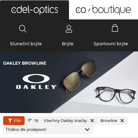
0
Sluneční brýle
Brýle
Sportovní brýle
OAKLEY BROWLINE
Filtr
Všechny Oakley značky
Browline
78