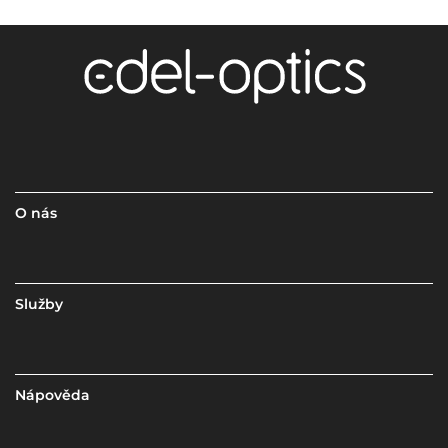
O nás
Služby
Nápověda