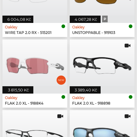
6 004,08 Kč
4 067,28 Kč
P
Oakley
Oakley
WIRE TAP 2.0 RX - 515201
UNSTOPPABLE - 919103
3 815,50 Kč
3 389,40 Kč
Oakley
Oakley
FLAK 2.0 XL - 9188K4
FLAK 2.0 XL - 918898