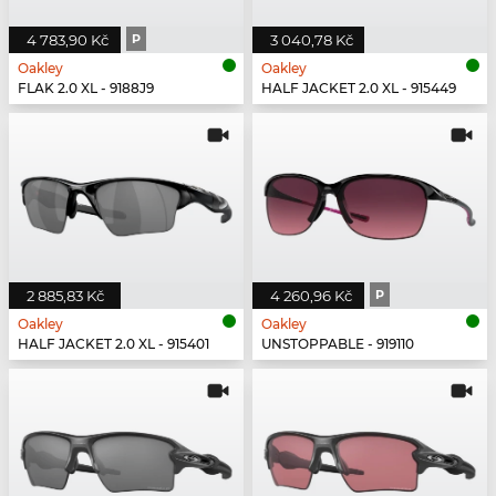
4 783,90 Kč
P
3 040,78 Kč
Oakley
Oakley
FLAK 2.0 XL - 9188J9
HALF JACKET 2.0 XL - 915449
2 885,83 Kč
4 260,96 Kč
P
Oakley
Oakley
HALF JACKET 2.0 XL - 915401
UNSTOPPABLE - 919110