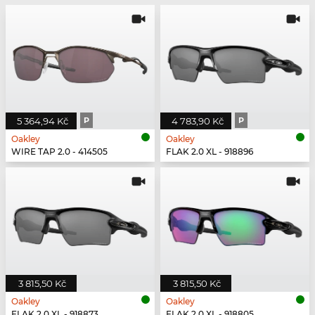
5 364,94 Kč
P
4 783,90 Kč
P
Oakley
Oakley
WIRE TAP 2.0 - 414505
FLAK 2.0 XL - 918896
3 815,50 Kč
3 815,50 Kč
Oakley
Oakley
FLAK 2.0 XL - 918873
FLAK 2.0 XL - 918805