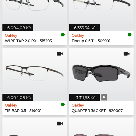
6 004,08 Kč
6 333,34 Kč
Oakley
Oakley
WIRE TAP 2.0 RX - 515203
Tincup 0.5 Ti - 509901
6 004,08 Kč
3 311,93 Kč
P
Oakley
Oakley
TIE BAR 0.5 - 514001
QUARTER JACKET - 920007