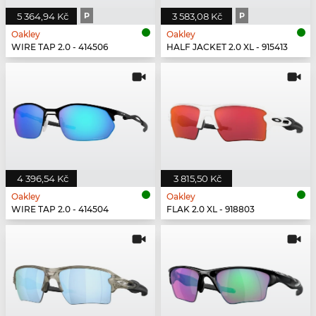
5 364,94 Kč
P
3 583,08 Kč
P
Oakley
Oakley
WIRE TAP 2.0 - 414506
HALF JACKET 2.0 XL - 915413
4 396,54 Kč
3 815,50 Kč
Oakley
Oakley
WIRE TAP 2.0 - 414504
FLAK 2.0 XL - 918803