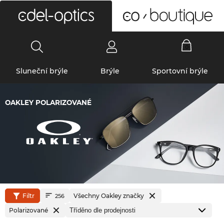
0
Sluneční brýle
Brýle
Sportovní brýle
OAKLEY POLARIZOVANÉ
Filtr
Všechny Oakley značky
256
Polarizované