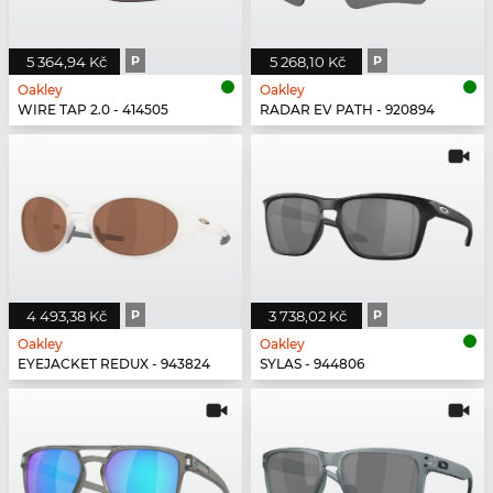
5 364,94 Kč
P
5 268,10 Kč
P
Oakley
Oakley
WIRE TAP 2.0 - 414505
RADAR EV PATH - 920894
4 493,38 Kč
P
3 738,02 Kč
P
Oakley
Oakley
EYEJACKET REDUX - 943824
SYLAS - 944806