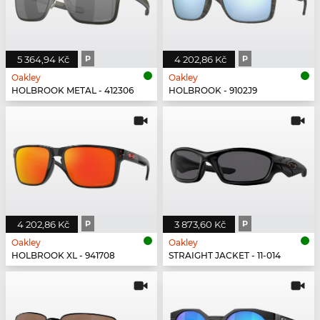
5 364,94 Kč
P
4 202,86 Kč
P
Oakley
Oakley
HOLBROOK METAL - 412306
HOLBROOK - 9102J9
4 202,86 Kč
P
3 873,60 Kč
P
Oakley
Oakley
HOLBROOK XL - 941708
STRAIGHT JACKET - 11-014