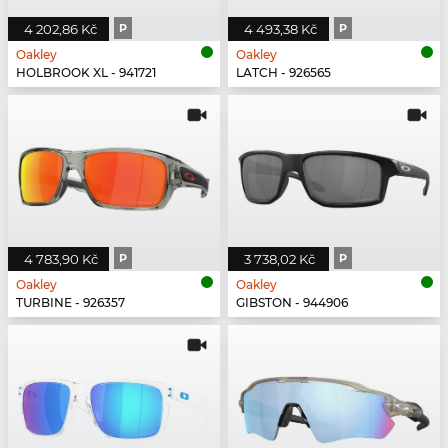
4 202,86 Kč
P
4 493,38 Kč
P
Oakley
Oakley
HOLBROOK XL - 941721
LATCH - 926565
4 783,90 Kč
P
3 738,02 Kč
P
Oakley
Oakley
TURBINE - 926357
GIBSTON - 944906