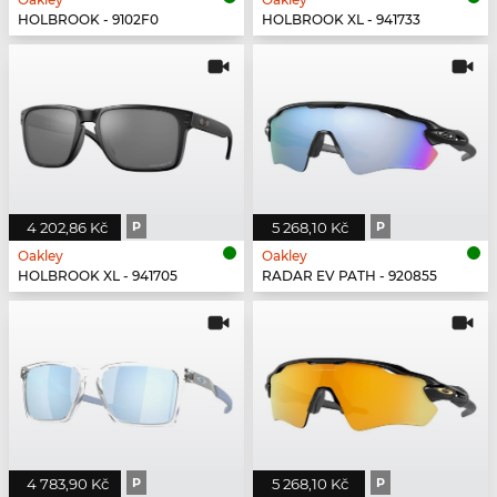
HOLBROOK - 9102F0
HOLBROOK XL - 941733
4 202,86 Kč
P
5 268,10 Kč
P
Oakley
Oakley
HOLBROOK XL - 941705
RADAR EV PATH - 920855
4 783,90 Kč
P
5 268,10 Kč
P