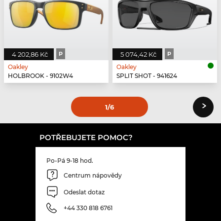
4 202,86 Kč
P
5 074,42 Kč
P
Oakley
Oakley
HOLBROOK - 9102W4
SPLIT SHOT - 941624
›
1
/6
POTŘEBUJETE POMOC?
Po-Pá 9-18 hod.
Centrum nápovědy
Odeslat dotaz
+44 330 818 6761