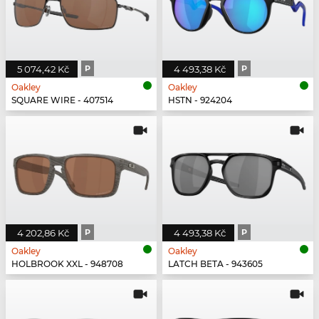
5 074,42 Kč
P
4 493,38 Kč
P
Oakley
Oakley
SQUARE WIRE - 407514
HSTN - 924204
4 202,86 Kč
P
4 493,38 Kč
P
Oakley
Oakley
HOLBROOK XXL - 948708
LATCH BETA - 943605