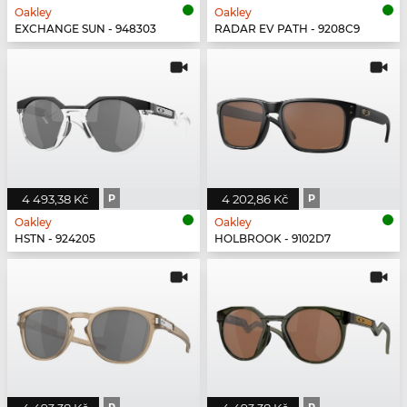
Oakley
Oakley
EXCHANGE SUN - 948303
RADAR EV PATH - 9208C9
4 493,38 Kč
P
4 202,86 Kč
P
Oakley
Oakley
HSTN - 924205
HOLBROOK - 9102D7