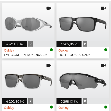
4 493,38 Kč
P
4 202,86 Kč
P
Oakley
Oakley
EYEJACKET REDUX - 943805
HOLBROOK - 9102D6
4 202,86 Kč
P
5 268,10 Kč
P
Oakley
Oakley