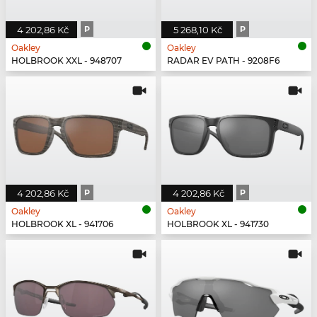
4 202,86 Kč
P
5 268,10 Kč
P
Oakley
Oakley
HOLBROOK XXL - 948707
RADAR EV PATH - 9208F6
4 202,86 Kč
P
4 202,86 Kč
P
Oakley
Oakley
HOLBROOK XL - 941706
HOLBROOK XL - 941730