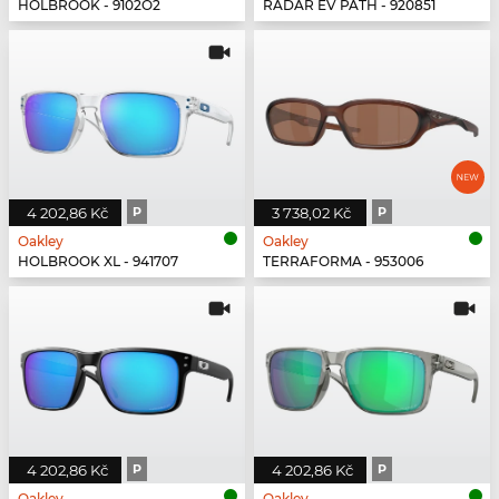
HOLBROOK - 9102O2
RADAR EV PATH - 920851
4 202,86 Kč
P
3 738,02 Kč
P
Oakley
Oakley
HOLBROOK XL - 941707
TERRAFORMA - 953006
4 202,86 Kč
P
4 202,86 Kč
P
Oakley
Oakley