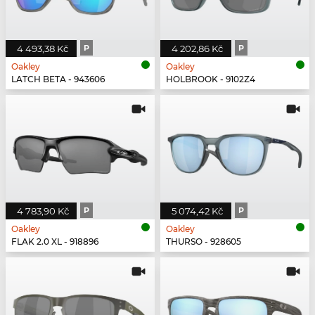
4 493,38 Kč
P
4 202,86 Kč
P
Oakley
Oakley
LATCH BETA - 943606
HOLBROOK - 9102Z4
4 783,90 Kč
P
5 074,42 Kč
P
Oakley
Oakley
FLAK 2.0 XL - 918896
THURSO - 928605