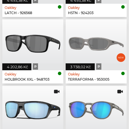
4 493,38 Kč
P
4 493,38 Kč
P
Oakley
Oakley
LATCH - 926568
HSTN - 924203
4 202,86 Kč
P
3 738,02 Kč
P
Oakley
Oakley
HOLBROOK XXL - 948703
TERRAFORMA - 953005