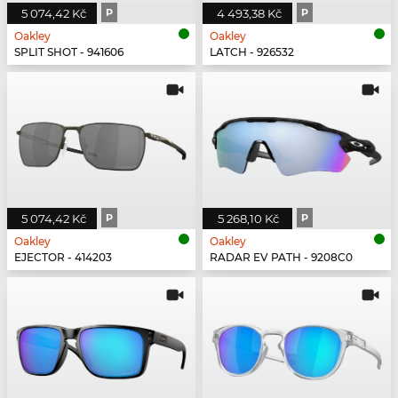
5 074,42 Kč
P
4 493,38 Kč
P
Oakley
Oakley
SPLIT SHOT - 941606
LATCH - 926532
5 074,42 Kč
P
5 268,10 Kč
P
Oakley
Oakley
EJECTOR - 414203
RADAR EV PATH - 9208C0