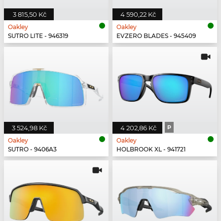
3 815,50 Kč
4 590,22 Kč
Oakley
Oakley
SUTRO LITE - 946319
EVZERO BLADES - 945409
3 524,98 Kč
4 202,86 Kč
P
Oakley
Oakley
SUTRO - 9406A3
HOLBROOK XL - 941721