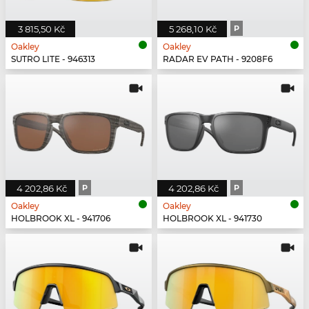
3 815,50 Kč
5 268,10 Kč
P
Oakley
Oakley
SUTRO LITE - 946313
RADAR EV PATH - 9208F6
4 202,86 Kč
P
4 202,86 Kč
P
Oakley
Oakley
HOLBROOK XL - 941706
HOLBROOK XL - 941730