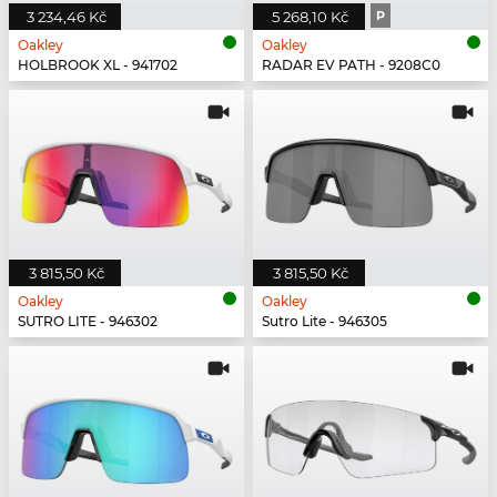
3 234,46 Kč
5 268,10 Kč
P
Oakley
Oakley
HOLBROOK XL - 941702
RADAR EV PATH - 9208C0
3 815,50 Kč
3 815,50 Kč
Oakley
Oakley
SUTRO LITE - 946302
Sutro Lite - 946305