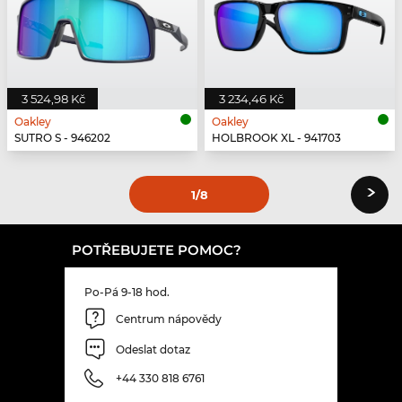
3 524,98 Kč
3 234,46 Kč
Oakley
Oakley
SUTRO S - 946202
HOLBROOK XL - 941703
›
1
/8
POTŘEBUJETE POMOC?
Po-Pá 9-18 hod.
Centrum nápovědy
Odeslat dotaz
+44 330 818 6761