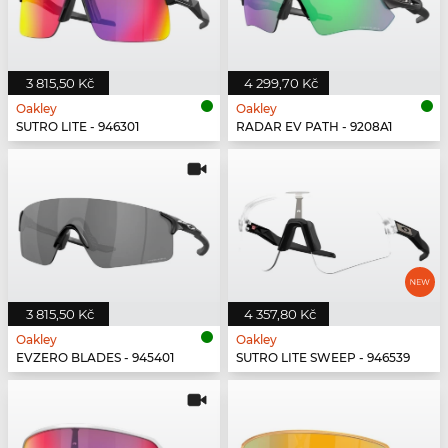
3 815,50 Kč
4 299,70 Kč
Oakley
Oakley
SUTRO LITE - 946301
RADAR EV PATH - 9208A1
3 815,50 Kč
4 357,80 Kč
Oakley
Oakley
EVZERO BLADES - 945401
SUTRO LITE SWEEP - 946539