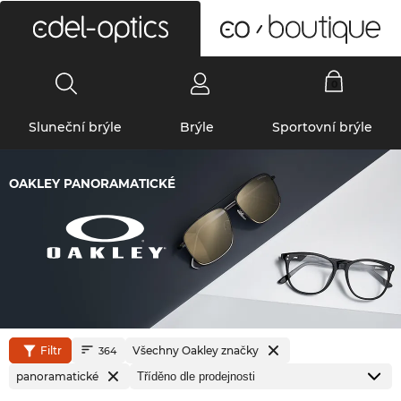
0
Sluneční brýle
Brýle
Sportovní brýle
OAKLEY PANORAMATICKÉ
Filtr
Všechny Oakley značky
364
panoramatické