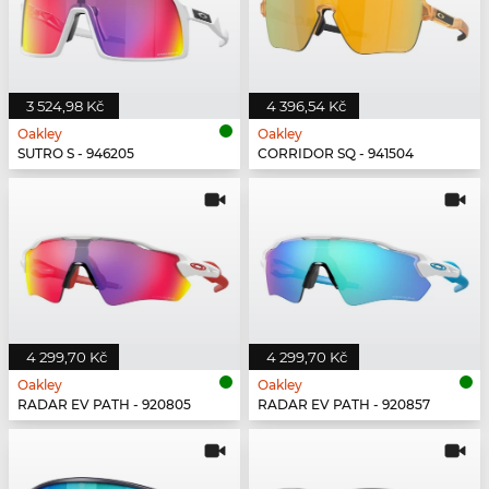
3 524,98 Kč
4 396,54 Kč
Oakley
Oakley
SUTRO S - 946205
CORRIDOR SQ - 941504
4 299,70 Kč
4 299,70 Kč
Oakley
Oakley
RADAR EV PATH - 920805
RADAR EV PATH - 920857