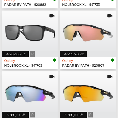
RADAR EV PATH - 920882
HOLBROOK XL - 941733
4 202,86 Kč
P
4 299,70 Kč
Oakley
Oakley
HOLBROOK XL - 941705
RADAR EV PATH - 9208C7
5 268,10 Kč
P
5 268,10 Kč
P