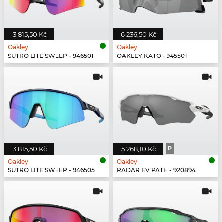
3 815,50 Kč
6 236,50 Kč
Oakley
Oakley
SUTRO LITE SWEEP - 946501
OAKLEY KATO - 945501
3 815,50 Kč
5 268,10 Kč
P
Oakley
Oakley
SUTRO LITE SWEEP - 946505
RADAR EV PATH - 920894