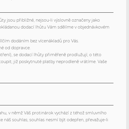
y jsou přibližné, nejsou-li výslovně označeny jako
edpokládanou dodací lhůtu Vám sdělíme v objednávkovém
ílčím dodáním bez vícenákladů pro Vás.
né od dopravce.
tření), se dodací lhůty přiměřeně prodlužují; o této
upit; již poskytnuté platby neprodleně vrátíme. Vaše
hu, v němž Váš protinárok vychází z téhož smluvního
e náš souhlas; souhlas nesmí být odepřen, převažuje-li