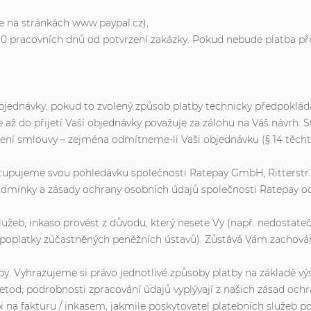
te na stránkách www.paypal.cz),
10 pracovních dnů od potvrzení zakázky. Pokud nebude platba při
ší objednávky, pokud to zvolený způsob platby technicky předpoklád
 až do přijetí Vaší objednávky považuje za zálohu na Váš návrh. St
ření smlouvy – zejména odmítneme-li Vaši objednávku (§ 14 těchto
stupujeme svou pohledávku společnosti Ratepay GmbH, Ritterstr. 
podmínky a zásady ochrany osobních údajů společnosti Ratepay 
lužeb, inkaso provést z důvodu, který nesete Vy (např. nedostate
př. poplatky zúčastněných peněžních ústavů). Zůstává Vám zachov
by. Vyhrazujeme si právo jednotlivé způsoby platby na základě v
od; podrobnosti zpracování údajů vyplývají z našich zásad ochr
i na fakturu / inkasem, jakmile poskytovatel platebních služeb pot