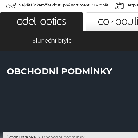
Největší okamžitě dostupný sortiment v Evropě!
Bezpla
Sluneční brýle
OBCHODNÍ PODMÍNKY
Úvodní stránka
>
Obchodní podmínky