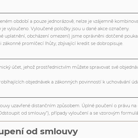
edeném období a pouze jednorázově; nelze je vzájemně kombinovat,
 je vyloučeno. Vyloučené položky jsou u dané akce označeny.
né uplatnění, obcházení omezení) jsme oprávněni dotčené poukazy
ci zákonné promlčecí lhůty; zbývající kredit se dobropisuje.
nický účet, jehož prostřednictvím můžete spravovat své objednávk
robíhajících objednávek a zákonných povinností k uchovávání úda
mlouvy uzavřené distančním způsobem. Úplné poučení o právu na
Odstoupit od smlouvy“), případy vyloučení a se vzorovým formul
oupení od smlouvy