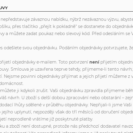
OUVY
nepředstavuje závaznou nabídku, nýbrž nezávaznou výzvu, abyste
íku, přes tlačítko „přejít k pokladně“ se dostanete do objednávko
vy a můžete zadat poukaz nebo slevový kód. Před odesláním se 
es odešlete svou objednávku. Podáním objednávky potvrzujete, že
přijetí objednávky e-mailem. Toto potvrzení
není
přijetím objedn
ouvy. Smlouva je uzavřena teprve tehdy, přijmeme-li tento návrh
Nejsme povinni objednávky přijímat a jejich přijetí můžeme z 
 domácnost.
 můžete ji kdykoli zrušit. Vaši objednávku zpravidla přijmeme b
 Váš návrh. U zboží s delší dobou zpracování nebo obstarání – ze
odací lhůty sdělené v průběhu objednávky. Nepřijali-li jsme Vaši 
jejího uplynutí, nejpozději však do tří měsíců od doručení obje
jetí neprodleně vrátíme již poskytnuté platby.
dnávku a zboží není dostupné, protože nás předchozí dodavatel 