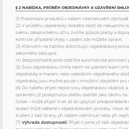
§ 2 NABÍDKA, PRŮBĚH OBJEDNÁVKY A UZAVŘENÍ SML
(1) Prezentace produktů v našem internetovém obchodě 
(2) V průběhu objednávky vkládáte zboží do nákupního koš
svému zákaznickému účtu, zvolíte způsob platby a dopra
kontrole; případné chyby v zadání zde můžete opravit.
(3) Kliknutím na tlačítko dokončující objednávkový proc
zákonného zástupce.
(4) Bezprostředně poté obdržíte automatické potvrzení 
(5) Svou objednávkou činíte návrh na uzavření kupní sml
objednávky e-mailem nebo odesláním objednaného zboží. 
objednávky jsou možné pouze v množství obvyklém pro
(6) Do našeho přijetí nejste svou objednávkou vázán(a) a
oprávněni již poskytnutou platbu zadržet jako zálohu na
čoček – může přijetí trvat až do uplynutí předpokládané d
dodací lhůtě sdělené v objednávkovém procesu: nikoli do 
zrušení z Vaší strany, při našem odmítnutí nebo při nepři
(7)
Výhrada dostupnosti:
Přijali-li jsme již Vaši obje