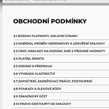
OBCHODNÍ PODMÍNKY
§ 1 ROZSAH PLATNOSTI, SMLUVNÍ STRANY
§ 2 NABÍDKA, PRŮBĚH OBJEDNÁVKY A UZAVŘENÍ SMLOUVY
§ 3 CENY, NÁKLADY NA DODÁNÍ, DAŇ Z PŘIDANÉ HODNOTY
§ 4 PLATBA, BONITA
§ 5 DODÁNÍ A PŘEPRAVA
§ 6 VÝHRADA VLASTNICTVÍ
§ 7 ZAPOČTENÍ, ZADRŽOVACÍ PRÁVO, POSTOUPENÍ
§ 8 POUKAZY A SLEVOVÉ KÓDY
§ 9 ZÁKAZNICKÝ ÚČET
§ 10 PRÁVO ODSTOUPIT OD SMLOUVY