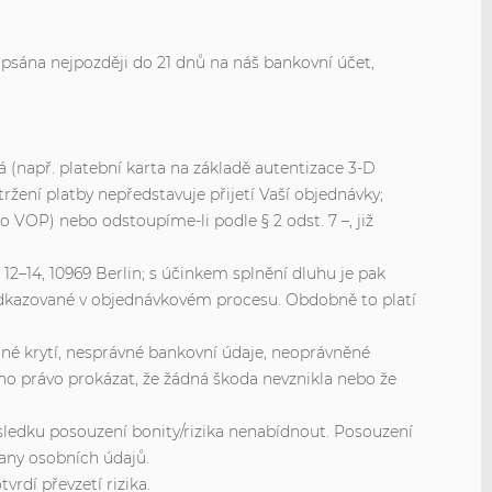
psána nejpozději do 21 dnů na náš bankovní účet,
á (např. platební karta na základě autentizace 3-D
ržení platby nepředstavuje přijetí Vaší objednávky;
 VOP) nebo odstoupíme-li podle § 2 odst. 7 –, již
12–14, 10969 Berlin; s účinkem splnění dluhu je pak
odkazované v objednávkovém procesu. Obdobně to platí
čné krytí, nesprávné bankovní údaje, neoprávněné
áno právo prokázat, že žádná škoda nevznikla nebo že
ýsledku posouzení bonity/rizika nenabídnout. Posouzení
any osobních údajů.
vrdí převzetí rizika.