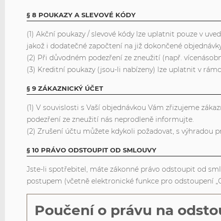
§ 8 POUKAZY A SLEVOVÉ KÓDY
(1) Akční poukazy / slevové kódy lze uplatnit pouze v uv
jakož i dodatečné započtení na již dokončené objednávky
(2) Při důvodném podezření ze zneužití (např. vícenásob
(3) Kreditní poukazy (jsou-li nabízeny) lze uplatnit v rám
§ 9 ZÁKAZNICKÝ ÚČET
(1) V souvislosti s Vaší objednávkou Vám zřizujeme zákaz
podezření ze zneužití nás neprodleně informujte.
(2) Zrušení účtu můžete kdykoli požadovat, s výhradou p
§ 10 PRÁVO ODSTOUPIT OD SMLOUVY
Jste-li spotřebitel, máte zákonné právo odstoupit od s
postupem (včetně elektronické funkce pro odstoupení „
Poučení o právu na odst