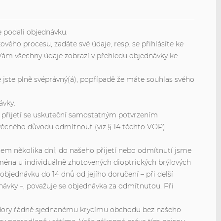
 podali objednávku.
vého procesu, zadáte své údaje, resp. se přihlásíte ke
Vám všechny údaje zobrazí v přehledu objednávky ke
 jste plně svéprávný(á), popřípadě že máte souhlas svého
ávky.
; přijetí se uskuteční samostatným potvrzením
věcného důvodu odmítnout (viz § 14 těchto VOP);
ěhem několika dní; do našeho přijetí nebo odmítnutí jsme
jména u individuálně zhotovených dioptrických brýlových
objednávku do 14 dnů od jejího doručení – při delší
dnávky –, považuje se objednávka za odmítnutou. Při
navzdory řádně sjednanému krycímu obchodu bez našeho