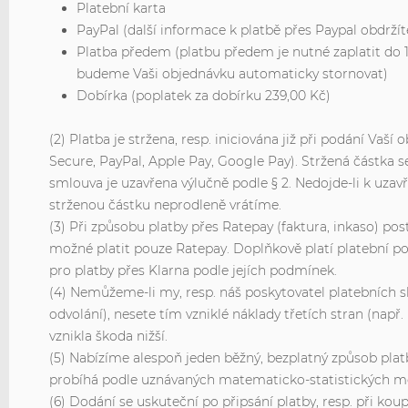
Platební karta
PayPal (další informace k platbě přes Paypal obdrží
Platba předem (platbu předem je nutné zaplatit do 
budeme Vaši objednávku automaticky stornovat)
Dobírka (poplatek za dobírku 239,00 Kč)
(2) Platba je stržena, resp. iniciována již při podání Va
Secure, PayPal, Apple Pay, Google Pay). Stržená částka se
smlouva je uzavřena výlučně podle § 2. Nedojde-li k uzav
strženou částku neprodleně vrátíme.
(3) Při způsobu platby přes Ratepay (faktura, inkaso) po
možné platit pouze Ratepay. Doplňkově platí platební 
pro platby přes Klarna podle jejích podmínek.
(4) Nemůžeme-li my, resp. náš poskytovatel platebních s
odvolání), nesete tím vzniklé náklady třetích stran (na
vznikla škoda nižší.
(5) Nabízíme alespoň jeden běžný, bezplatný způsob plat
probíhá podle uznávaných matematicko-statistických met
(6) Dodání se uskuteční po připsání platby, resp. při koup