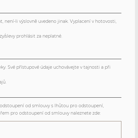
 není-li výslovně uvedeno jinak. Vyplacení v hotovosti,
/slevy prohlásit za neplatné.
y. Své přístupové údaje uchovávejte v tajnosti a při
jů.
 odstoupení od smlouvy s lhůtou pro odstoupení,
ářem pro odstoupení od smlouvy naleznete zde: