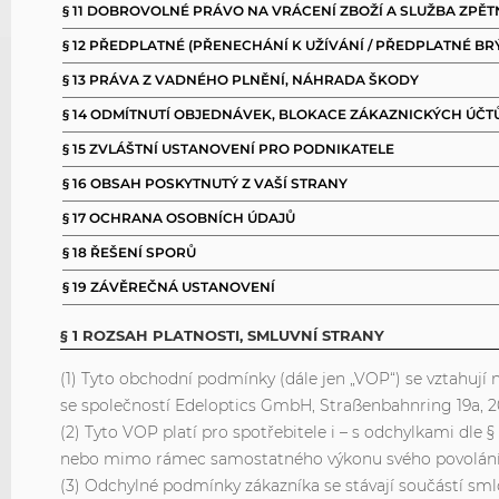
§ 11 DOBROVOLNÉ PRÁVO NA VRÁCENÍ ZBOŽÍ A SLUŽBA ZPĚ
§ 12 PŘEDPLATNÉ (PŘENECHÁNÍ K UŽÍVÁNÍ / PŘEDPLATNÉ BRÝ
§ 13 PRÁVA Z VADNÉHO PLNĚNÍ, NÁHRADA ŠKODY
§ 14 ODMÍTNUTÍ OBJEDNÁVEK, BLOKACE ZÁKAZNICKÝCH ÚČT
§ 15 ZVLÁŠTNÍ USTANOVENÍ PRO PODNIKATELE
§ 16 OBSAH POSKYTNUTÝ Z VAŠÍ STRANY
§ 17 OCHRANA OSOBNÍCH ÚDAJŮ
§ 18 ŘEŠENÍ SPORŮ
§ 19 ZÁVĚREČNÁ USTANOVENÍ
§ 1 ROZSAH PLATNOSTI, SMLUVNÍ STRANY
(1) Tyto obchodní podmínky (dále jen „VOP“) se vztahují
se společností Edeloptics GmbH, Straßenbahnring 19a, 2
(2) Tyto VOP platí pro spotřebitele i – s odchylkami dle
nebo mimo rámec samostatného výkonu svého povolání u
(3) Odchylné podmínky zákazníka se stávají součástí smlo