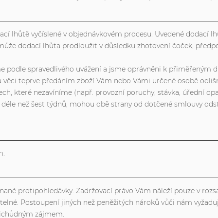
cí lhůtě vyčíslené v objednávkovém procesu. Uvedené dodací lhůt
e může dodací lhůta prodloužit v důsledku zhotovení čoček; př
me podle spravedlivého uvážení a jsme oprávněni k přiměřeným d
y na věci teprve předáním zboží Vám nebo Vámi určené osobě odliš
ch, které nezavíníme (např. provozní poruchy, stávka, úřední opa
 déle než šest týdnů, mohou obě strany od dotčené smlouvy odsto
m.
né protipohledávky. Zadržovací právo Vám náleží pouze v rozsa
telné. Postoupení jiných než peněžitých nároků vůči nám vyžaduj
otichůdným zájmem.