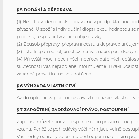
§ 5 DODÁNÍ A PŘEPRAVA
(1) Není-li uvedeno jinak, dodáváme v předpokládané doda
závazné. U zboží s individuální dioptrickou hodnotou s
procesu, resp. s potvrzením objednávky.
(2) Způsob přepravy, přepravní cestu a dopravce určuje
(3) Jste-li spotřebitel, přechází na Vás nebezpečí škod
(4) Při vyšší moci nebo jiných nepředvídatelných událoste
skutečnosti Vás neprodleně informujeme. Trvá-li událost
zákonná práva tím nejsou dotčena.
§ 6 VÝHRADA VLASTNICTVÍ
Až do úplného zaplacení zůstává zboží naším vlastnictví
§ 7 ZAPOČTENÍ, ZADRŽOVACÍ PRÁVO, POSTOUPENÍ
Započíst můžete pouze nesporné nebo pravomocně přizna
vztahu. Peněžité pohledávky vůči nám jsou volně postupi
Váš hodný ochrany zájem na postoupení nad naším pr