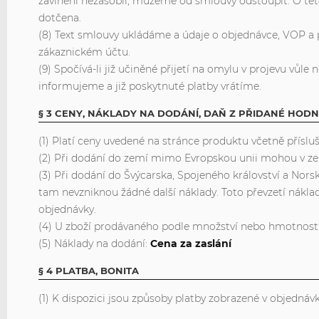
zavinění nezásobil, můžeme od smlouvy odstoupit. O tét
dotčena.
(8) Text smlouvy ukládáme a údaje o objednávce, VOP a
zákaznickém účtu.
(9) Spočívá-li již učiněné přijetí na omylu v projevu vů
informujeme a již poskytnuté platby vrátíme.
§ 3 CENY, NÁKLADY NA DODÁNÍ, DAŇ Z PŘIDANÉ HOD
(1) Platí ceny uvedené na stránce produktu včetně přísl
(2) Při dodání do zemí mimo Evropskou unii mohou v zemi
(3) Při dodání do Švýcarska, Spojeného království a Nor
tam nevzniknou žádné další náklady. Toto převzetí nákla
objednávky.
(4) U zboží prodávaného podle množství nebo hmotnost
(5) Náklady na dodání:
Cena za zaslání
§ 4 PLATBA, BONITA
(1) K dispozici jsou způsoby platby zobrazené v objedná