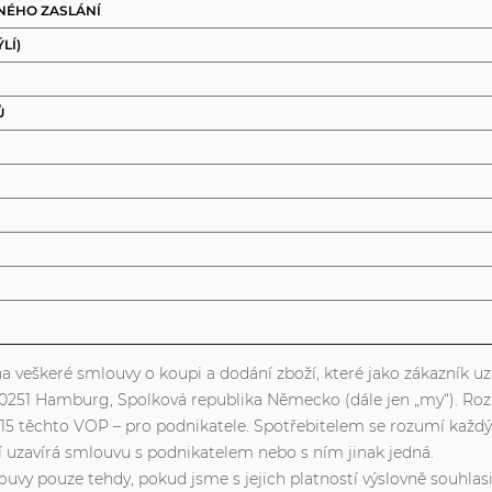
TNÉHO ZASLÁNÍ
LÍ)
Ů
 na veškeré smlouvy o koupi a dodání zboží, které jako zákazník
0251 Hamburg, Spolková republika Německo (dále jen „my“). Roz
 § 15 těchto VOP – pro podnikatele. Spotřebitelem se rozumí kaž
zavírá smlouvu s podnikatelem nebo s ním jinak jedná.
uvy pouze tehdy, pokud jsme s jejich platností výslovně souhlasi