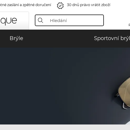
tné zaslání a zpětné doručení
30 dnů právo vrátit zboží
Brýle
Sportovní brý