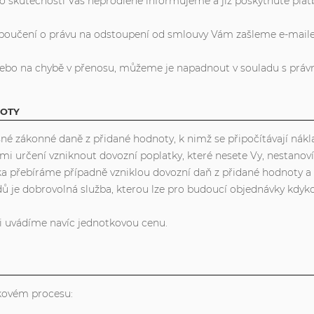
o skutečnosti Vás neprodleně informujeme a již poskytnuté plat
 poučení o právu na odstoupení od smlouvy Vám zašleme e-mail
le nebo na chybě v přenosu, můžeme je napadnout v souladu s práv
NOTY
ušné zákonné daně z přidané hodnoty, k nimž se připočítávají ná
 určení vzniknout dovozní poplatky, které nesete Vy, nestanoví-l
ska přebíráme případně vzniklou dovozní daň z přidané hodnoty a
dů je dobrovolná služba, kterou lze pro budoucí objednávky kdyko
i uvádíme navíc jednotkovou cenu.
vkovém procesu: