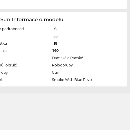
e Sun Informace o modelu
 a podrobnosti
S
l
55
stku
18
anic
140
Dámské a Pánské
ů (obrub)
Poloobruby
ruby
Gun
l
Smoke With Blue Revo