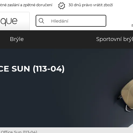
tné zaslání a zpětné doručení
30 dnů právo vrátit zboží
Brýle
Sportovní brý
E SUN (113-04)
Office Sun (113-04)