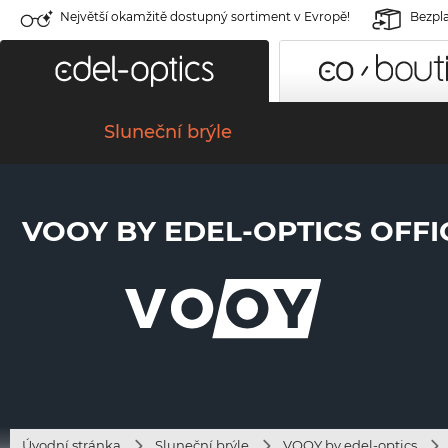
Největší okamžitě dostupný sortiment v Evropě!
Bezpla
Sluneční brýle
VOOY BY EDEL-OPTICS OFFIC
Úvodní stránka
Sluneční brýle
VOOY by edel-optics