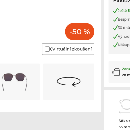
Exkluz
Ještě
5
Bezpla
30 dnů
-50 %
Výhod
Nákup 
Virtuální zkoušení
Zaru
28 
Šířka 
55 m