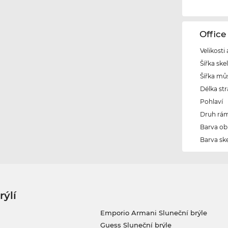
Offic
Velikosti
Šířka ske
Šířka mů
Délka str
Pohlaví
Druh rám
Barva ob
Barva ske
rýlí
Emporio Armani Sluneční brýle
Guess Sluneční brýle