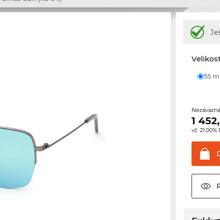
Je
Velikos
55 
Nezávazná
1 452
vč. 21.00%