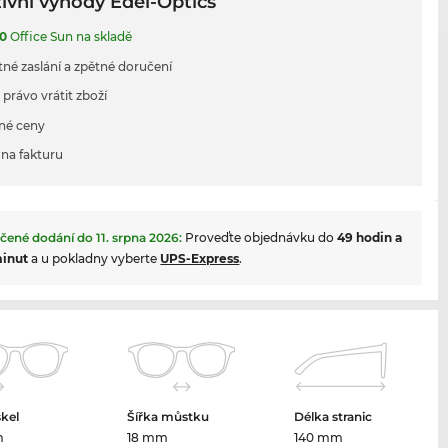
ivní výhody Edel-Optics
0
Office Sun na skladě
tné zaslání a zpětné doručení
 právo vrátit zboží
né ceny
na fakturu
čené dodání do
11. srpna 2026
:
Proveďte objednávku do
49 hodin a
minut
a u pokladny vyberte
UPS-Express
.
skel
Šířka můstku
Délka stranic
m
18 mm
140 mm