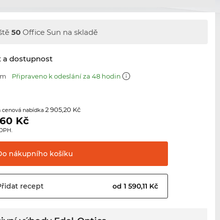
ště
50
Office Sun na skladě
t a dostupnost
mm
Připraveno k odeslání za 48 hodin
2 905,20 Kč
 cenová nabídka
,60
Kč
 DPH.
Do nákupního
košíku
Přidat
recept
od 1 590,11 Kč