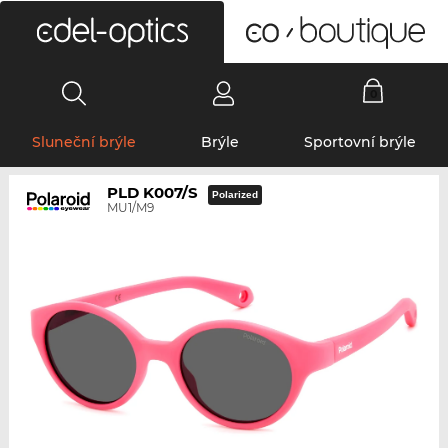
0
Sluneční brýle
Brýle
Sportovní brýle
PLD K007/S
Polarized
MU1/M9