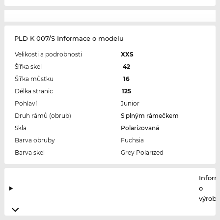
PLD K 007/S Informace o modelu
Velikosti a podrobnosti
XXS
Šířka skel
42
Šířka můstku
16
Délka stranic
125
Pohlaví
Junior
Druh rámů (obrub)
S plným rámečkem
Skla
Polarizovaná
Barva obruby
Fuchsia
Barva skel
Grey Polarized
Infor
o
výrobc