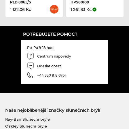
PLD 8065/S
HPS80100
1 132,06 Kč
1 261,83 Kč
POTŘEBUJETE POMOC?
Po-Pá 9-18 hod.
Centrum nápovědy
Odeslat dotaz
+44 330 818 6761
Naše nejoblíbenější značky slunečních brýlí
Ray-Ban Sluneční brýle
Oakley Sluneční brýle