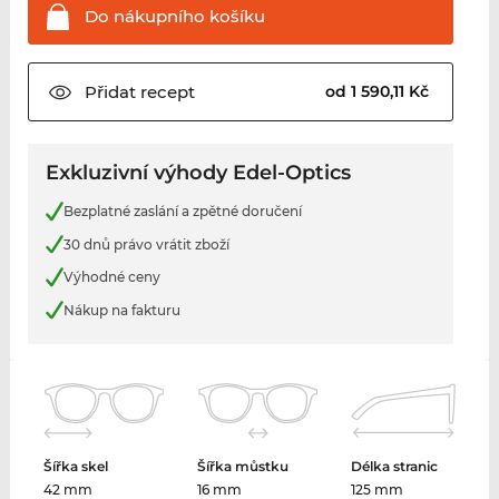
Do nákupního
košíku
Přidat
recept
od 1 590,11 Kč
Exkluzivní výhody Edel-Optics
Bezplatné zaslání a zpětné doručení
30 dnů právo vrátit zboží
Výhodné ceny
Nákup na fakturu
Šířka skel
Šířka můstku
Délka stranic
42 mm
16 mm
125 mm