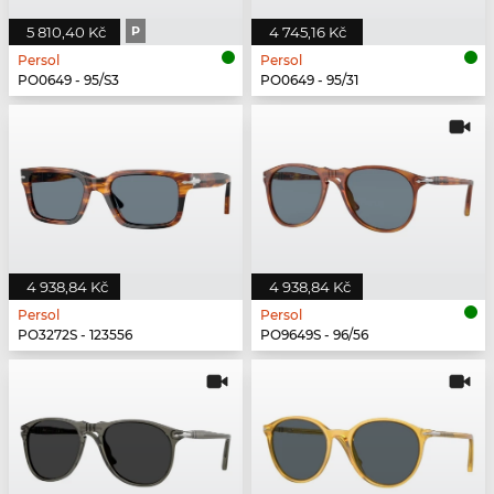
5 810,40 Kč
P
4 745,16 Kč
Persol
Persol
PO0649 - 95/S3
PO0649 - 95/31
4 938,84 Kč
4 938,84 Kč
Persol
Persol
PO3272S - 123556
PO9649S - 96/56