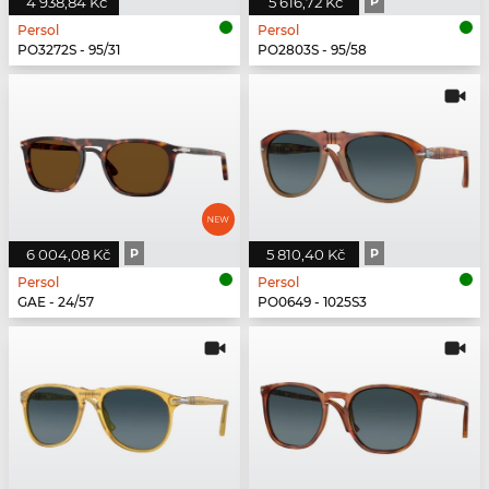
4 938,84 Kč
5 616,72 Kč
P
Persol
Persol
PO3272S - 95/31
PO2803S - 95/58
6 004,08 Kč
P
5 810,40 Kč
P
Persol
Persol
GAE - 24/57
PO0649 - 1025S3