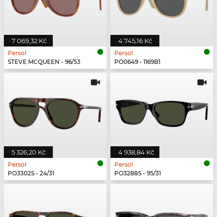
7 069,32 Kč
4 745,16 Kč
Persol
Persol
STEVE MCQUEEN - 96/53
PO0649 - 1169B1
5 326,20 Kč
4 938,84 Kč
Persol
Persol
PO3302S - 24/31
PO3288S - 95/31