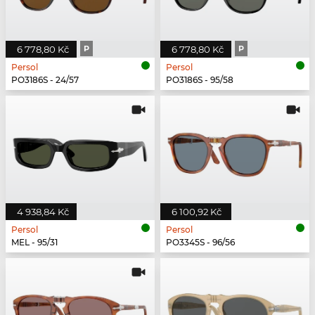
6 778,80 Kč
P
6 778,80 Kč
P
Persol
Persol
PO3186S - 24/57
PO3186S - 95/58
4 938,84 Kč
6 100,92 Kč
Persol
Persol
MEL - 95/31
PO3345S - 96/56