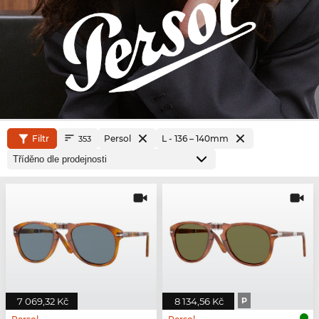
Filtr
Persol
L - 136 – 140mm
353
7 069,32 Kč
8 134,56 Kč
P