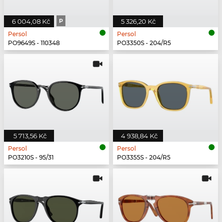
6 004,08 Kč
P
5 326,20 Kč
Persol
Persol
PO9649S - 110348
PO3350S - 204/R5
5 713,56 Kč
4 938,84 Kč
Persol
Persol
PO3210S - 95/31
PO3355S - 204/R5