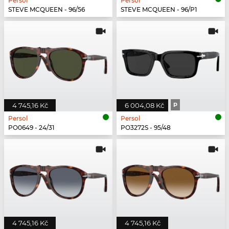
Persol
Persol
STEVE MCQUEEN - 96/56
STEVE MCQUEEN - 96/P1
4 745,16 Kč
6 004,08 Kč
P
Persol
Persol
PO0649 - 24/31
PO3272S - 95/48
4 745,16 Kč
4 745,16 Kč