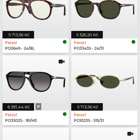
5 713,56 Kč
5 326,20 Kč
Persol
Persol
PO0649 - 24/BL
PO3343S - 24/31
6 391,44 Kč
P
5 713,56 Kč
Persol
Persol
PO3302S - 95/M3
PO1023S - 515/31