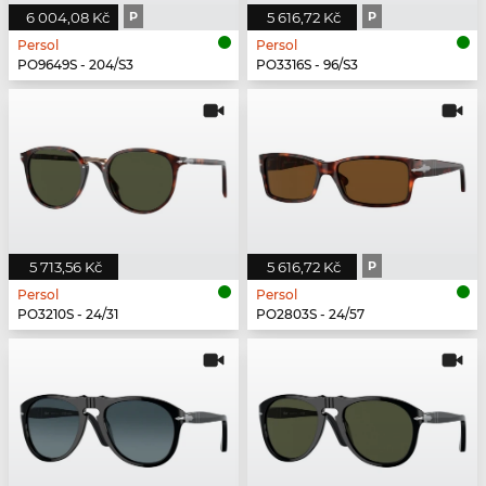
6 004,08 Kč
P
5 616,72 Kč
P
Persol
Persol
PO9649S - 204/S3
PO3316S - 96/S3
5 713,56 Kč
5 616,72 Kč
P
Persol
Persol
PO3210S - 24/31
PO2803S - 24/57