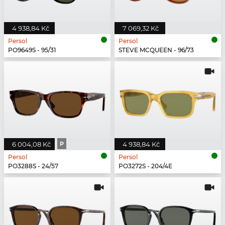
4 938,84 Kč
7 069,32 Kč
Persol
Persol
PO9649S - 95/31
STEVE MCQUEEN - 96/73
6 004,08 Kč
P
4 938,84 Kč
Persol
Persol
PO3288S - 24/57
PO3272S - 204/4E