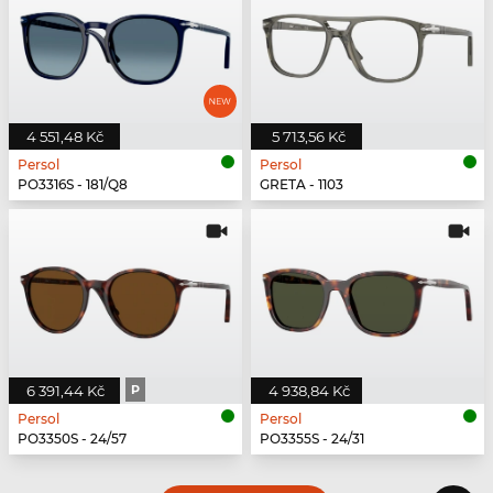
4 551,48 Kč
5 713,56 Kč
Persol
Persol
PO3316S - 181/Q8
GRETA - 1103
6 391,44 Kč
P
4 938,84 Kč
Persol
Persol
PO3350S - 24/57
PO3355S - 24/31