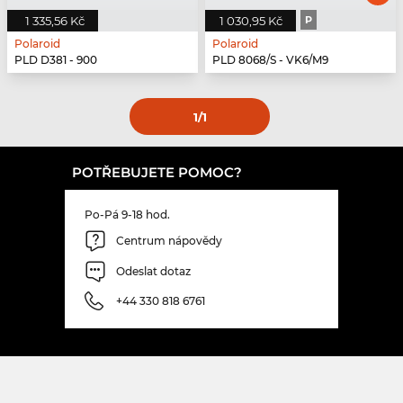
1 335,56 Kč
1 030,95 Kč
P
Polaroid
Polaroid
PLD D381 - 900
PLD 8068/S - VK6/M9
1
/1
POTŘEBUJETE POMOC?
Po-Pá 9-18 hod.
Centrum nápovědy
Odeslat dotaz
+44 330 818 6761