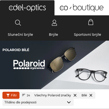
0
Sluneční brýle
Brýle
Sportovní brýle
POLAROID BÍLÉ
Filtr
Všechny Polaroid značky
Bílé
24