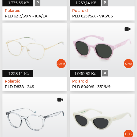
1 335,56 Kč
P
1 258,14 Kč
P
Polaroid
Polaroid
PLD 6213/S/XN - 10A/LA
PLD 6251/S/X - VK6/C3
1 258,14 Kč
1 030,95 Kč
P
Polaroid
Polaroid
PLD D838 - 24S
PLD 8040/S - 35J/M9