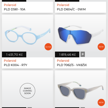
Polaroid
Polaroid
PLD D561 - 10A
PLD D604/C - 0WM
1 451,70 Kč
1 819,46 Kč
P
Polaroid
Polaroid
PLD K004 - R7Y
PLD 7062/S - VK6/5X