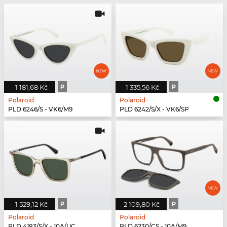
1 181,68 Kč
P
1 335,56 Kč
P
Polaroid
Polaroid
PLD 6246/S - VK6/M9
PLD 6242/S/X - VK6/SP
1 529,12 Kč
P
2 109,80 Kč
P
Polaroid
Polaroid
PLD 4183/S/X - 10A/UC
PLD 6230/CS - 10A/M9