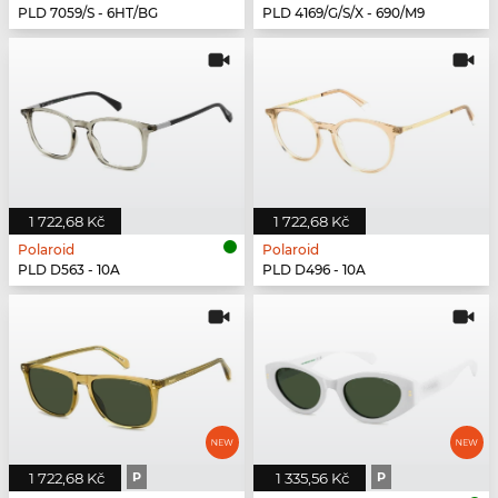
PLD 7059/S - 6HT/BG
PLD 4169/G/S/X - 690/M9
1 722,68 Kč
1 722,68 Kč
Polaroid
Polaroid
PLD D563 - 10A
PLD D496 - 10A
1 722,68 Kč
P
1 335,56 Kč
P