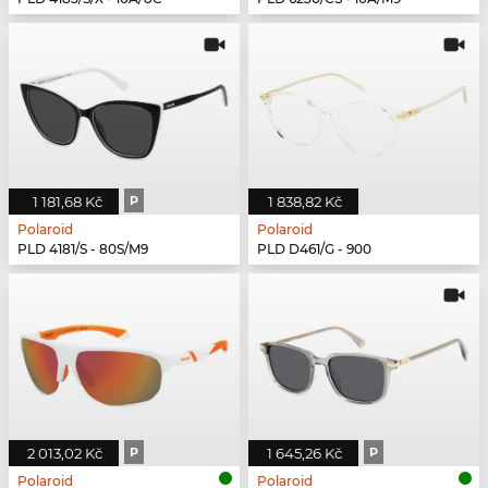
1 181,68 Kč
P
1 838,82 Kč
Polaroid
Polaroid
PLD 4181/S - 80S/M9
PLD D461/G - 900
2 013,02 Kč
P
1 645,26 Kč
P
Polaroid
Polaroid