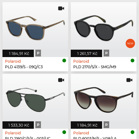
1 184,91 Kč
P
1 261,57 Kč
P
Polaroid
Polaroid
PLD 4139/S - 09Q/C3
PLD 2170/S/X - SMG/M9
1 533,30 Kč
P
1 184,91 Kč
P
Polaroid
Polaroid
PLD 2160/G/S/X - 003/UC
PLD 6003/N/S - V08/LA