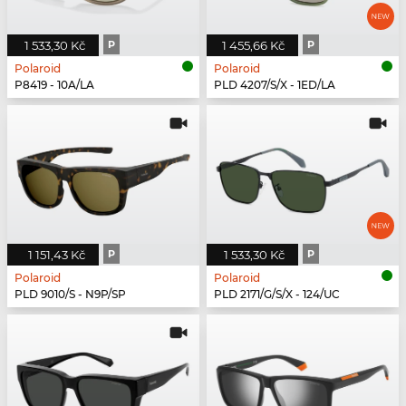
1 533,30 Kč
P
1 455,66 Kč
P
Polaroid
Polaroid
P8419 - 10A/LA
PLD 4207/S/X - 1ED/LA
1 151,43 Kč
P
1 533,30 Kč
P
Polaroid
Polaroid
PLD 9010/S - N9P/SP
PLD 2171/G/S/X - 124/UC