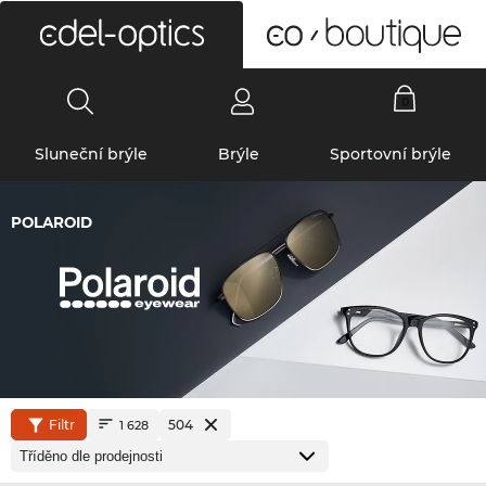
0
Sluneční brýle
Brýle
Sportovní brýle
POLAROID
Filtr
504
1 628