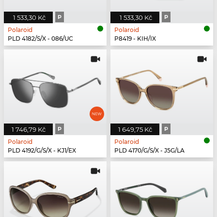
1 533,30 Kč
P
1 533,30 Kč
P
Polaroid
Polaroid
PLD 4182/S/X - 086/UC
P8419 - KIH/IX
1 746,79 Kč
P
1 649,75 Kč
P
Polaroid
Polaroid
PLD 4192/G/S/X - KJ1/EX
PLD 4170/G/S/X - J5G/LA