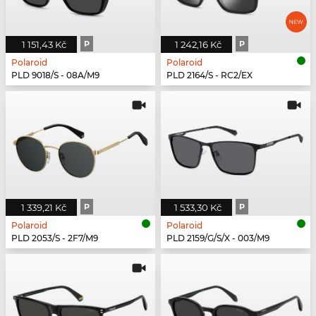
1 151,43 Kč
P
1 242,16 Kč
P
Polaroid
Polaroid
PLD 9018/S - 08A/M9
PLD 2164/S - RC2/EX
1 339,21 Kč
P
1 533,30 Kč
P
Polaroid
Polaroid
PLD 2053/S - 2F7/M9
PLD 2159/G/S/X - 003/M9