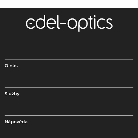
O nás
Služby
Nápověda