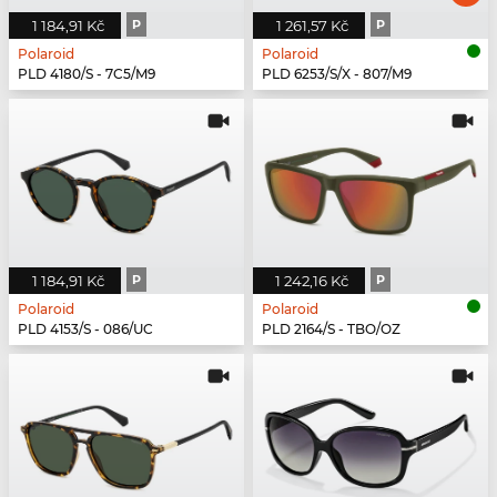
1 184,91 Kč
P
1 261,57 Kč
P
Polaroid
Polaroid
PLD 4180/S - 7C5/M9
PLD 6253/S/X - 807/M9
1 184,91 Kč
P
1 242,16 Kč
P
Polaroid
Polaroid
PLD 4153/S - 086/UC
PLD 2164/S - TBO/OZ