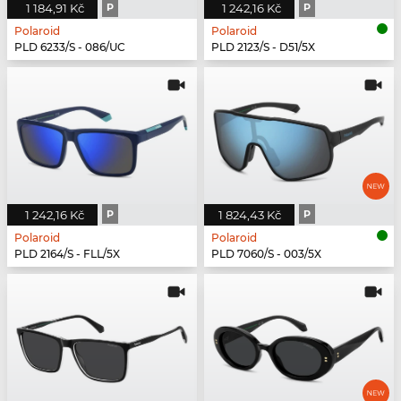
1 184,91 Kč
P
1 242,16 Kč
P
Polaroid
Polaroid
PLD 6233/S - 086/UC
PLD 2123/S - D51/5X
1 242,16 Kč
P
1 824,43 Kč
P
Polaroid
Polaroid
PLD 2164/S - FLL/5X
PLD 7060/S - 003/5X