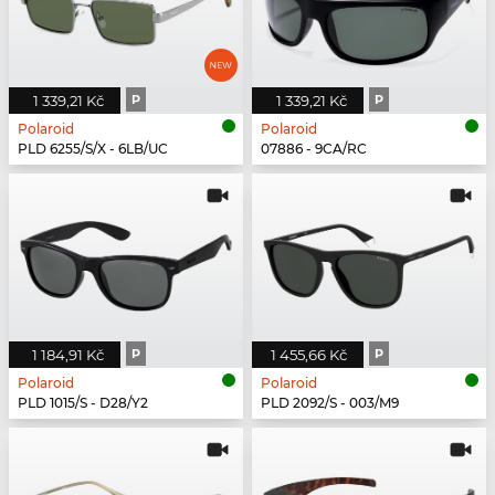
1 339,21 Kč
P
1 339,21 Kč
P
Polaroid
Polaroid
PLD 6255/S/X - 6LB/UC
07886 - 9CA/RC
1 184,91 Kč
P
1 455,66 Kč
P
Polaroid
Polaroid
PLD 1015/S - D28/Y2
PLD 2092/S - 003/M9