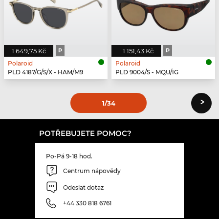
1 649,75 Kč
P
1 151,43 Kč
P
Polaroid
Polaroid
PLD 4187/G/S/X - HAM/M9
PLD 9004/S - MQU/IG
›
1
/34
POTŘEBUJETE POMOC?
Po-Pá 9-18 hod.
Centrum nápovědy
Odeslat dotaz
+44 330 818 6761