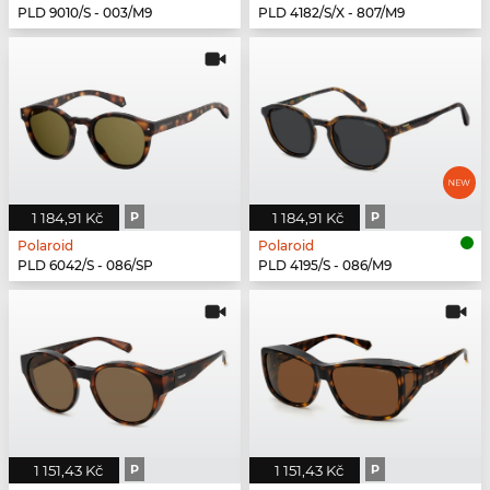
PLD 9010/S - 003/M9
PLD 4182/S/X - 807/M9
1 184,91 Kč
P
1 184,91 Kč
P
Polaroid
Polaroid
PLD 6042/S - 086/SP
PLD 4195/S - 086/M9
1 151,43 Kč
P
1 151,43 Kč
P