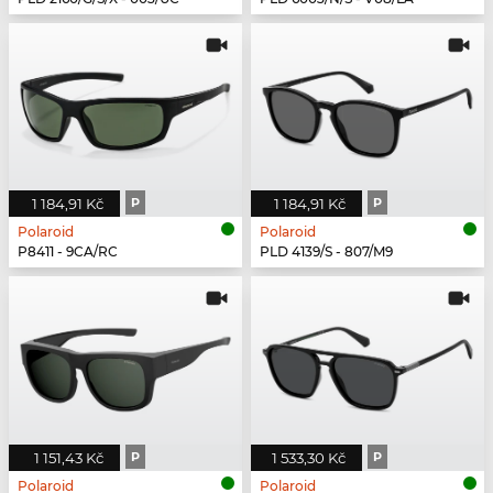
1 184,91 Kč
P
1 184,91 Kč
P
Polaroid
Polaroid
P8411 - 9CA/RC
PLD 4139/S - 807/M9
1 151,43 Kč
P
1 533,30 Kč
P
Polaroid
Polaroid