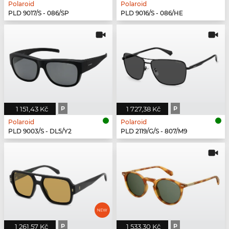
Polaroid
Polaroid
PLD 9017/S - 086/SP
PLD 9016/S - 086/HE
1 151,43 Kč
P
1 727,38 Kč
P
Polaroid
Polaroid
PLD 9003/S - DL5/Y2
PLD 2119/G/S - 807/M9
1 261,57 Kč
P
1 533,30 Kč
P