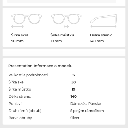
Šířka skel
Šířka můstku
Délka stranic
50 mm
19 mm
140 mm
Presentation Informace o modelu
Velikosti a podrobnosti
S
Šířka skel
50
Šířka můstku
19
Délka stranic
140
Pohlaví
Dámské a Pánské
Druh rámů (obrub)
S plným rámečkem
Barva obruby
Silver