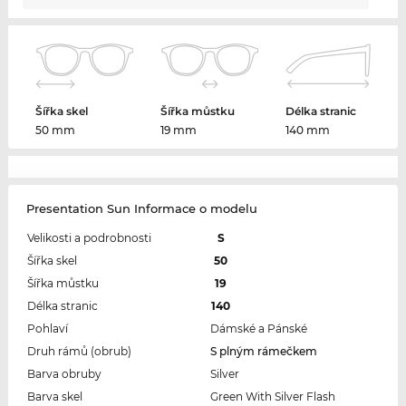
Šířka skel
Šířka můstku
Délka stranic
50 mm
19 mm
140 mm
Presentation Sun Informace o modelu
Velikosti a podrobnosti
S
Šířka skel
50
Šířka můstku
19
Délka stranic
140
Pohlaví
Dámské a Pánské
Druh rámů (obrub)
S plným rámečkem
Barva obruby
Silver
Barva skel
Green With Silver Flash