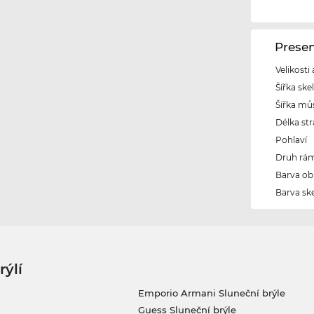
Prese
Velikosti
Šířka ske
Šířka mů
Délka str
Pohlaví
Druh rám
Barva ob
Barva ske
rýlí
Emporio Armani Sluneční brýle
Guess Sluneční brýle