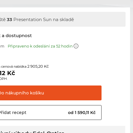
ště
33
Presentation Sun na skladě
t a dostupnost
 mm
Připraveno k odeslání za 52 hodin
2 905,20 Kč
 cenová nabídka
12
Kč
 DPH.
Do nákupního
košíku
Přidat
recept
od 1 590,11 Kč