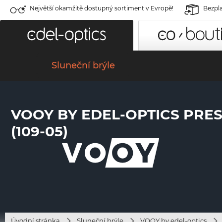
Největší okamžitě dostupný sortiment v Evropě!
Bezpla
Sluneční brýle
VOOY BY EDEL-OPTICS PRE
(109-05)
Úvodní stránka
Sluneční brýle
VOOY by edel-optics