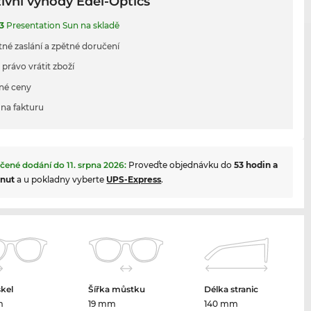
ivní výhody Edel-Optics
3
Presentation Sun na skladě
tné zaslání a zpětné doručení
 právo vrátit zboží
né ceny
na fakturu
čené dodání do
11. srpna 2026
:
Proveďte objednávku do
53 hodin a
inut
a u pokladny vyberte
UPS-Express
.
skel
Šířka můstku
Délka stranic
m
19 mm
140 mm