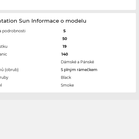
ntation Sun Informace o modelu
 a podrobnosti
S
l
50
stku
19
anic
140
Dámské a Pánské
ů (obrub)
S plným rámečkem
ruby
Black
l
Smoke