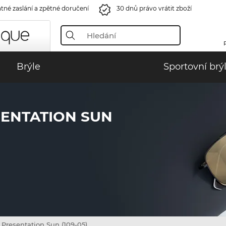
tné zaslání a zpětné doručení
30 dnů právo vrátit zboží
Brýle
Sportovní brý
SENTATION SUN
Presentation Sun (109-05)