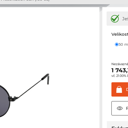
Je
Velikos
50
Nezávazná
1 743,
vč. 21.00%