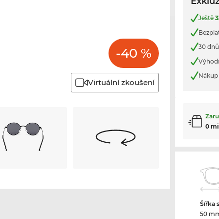
Exkluz
Ještě
3
Bezpla
30 dnů
-40 %
Výhod
Nákup 
Virtuální zkoušení
Zaru
0 m
Šířka 
50 m