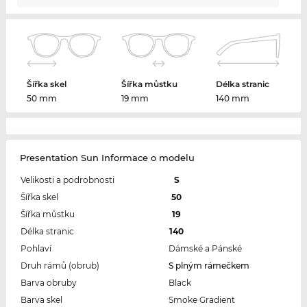
Šířka skel
Šířka můstku
Délka stranic
50 mm
19 mm
140 mm
Presentation Sun Informace o modelu
Velikosti a podrobnosti
S
Šířka skel
50
Šířka můstku
19
Délka stranic
140
Pohlaví
Dámské a Pánské
Druh rámů (obrub)
S plným rámečkem
Barva obruby
Black
Barva skel
Smoke Gradient