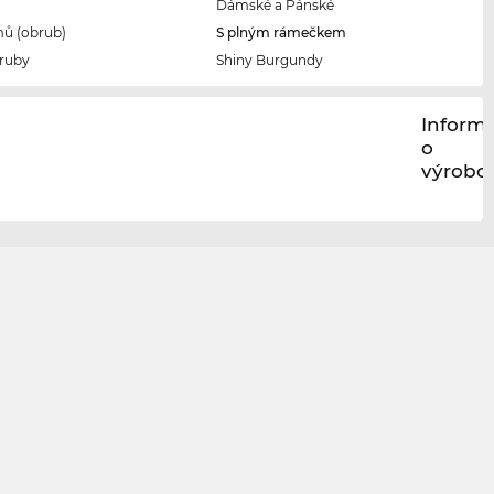
Dámské a Pánské
ů (obrub)
S plným rámečkem
ruby
Shiny Burgundy
Inform
o
výrobci