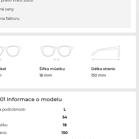
 právo vrátit zboží
né ceny
na fakturu
skel
Šířka můstku
Délka stranic
m
18 mm
150 mm
01 Informace o modelu
 a podrobnosti
L
l
54
stku
18
anic
150