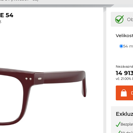
E 54
Ob
3
Velikos
54
Nezávazná
14 91
vč. 21.00%
Exkluz
Bezpla