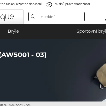
tné zaslání a zpětné doručení
30 dnů právo vrátit zboží
Brýle
Sportovní brý
AW5001 - 03)
E 54 (AW5001 - 03)