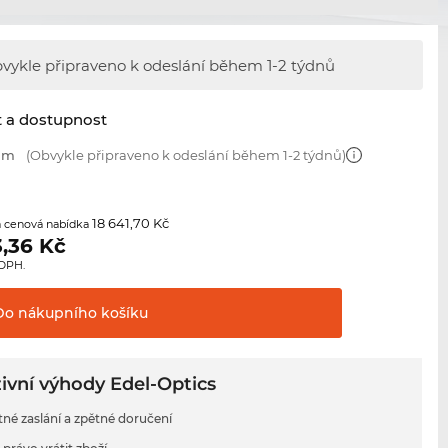
vykle připraveno k odeslání během
1-2 týdnů
t a dostupnost
 mm
(Obvykle připraveno k odeslání během 1-2 týdnů)
18 641,70 Kč
 cenová nabídka
3,36
Kč
 DPH.
Do nákupního
košíku
ivní výhody Edel-Optics
tné zaslání a zpětné doručení