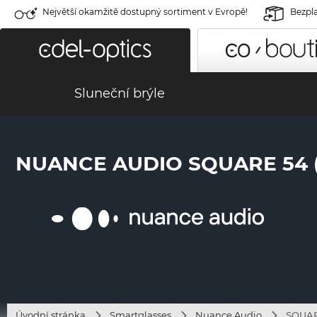
Největší okamžitě dostupný sortiment v Evropě!
Bezpla
Sluneční brýle
NUANCE AUDIO SQUARE 54 (
Úvodní stránka
Smartglasses
Nuance Audio
SQUAR