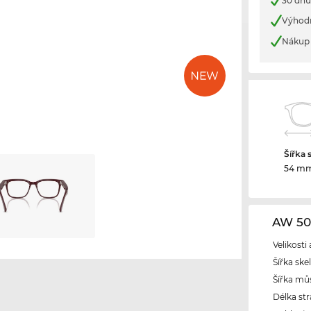
30 dnů
Výhod
Nákup 
Šířka 
54 m
AW 50
Velikosti
Šířka ske
Šířka mů
Délka str