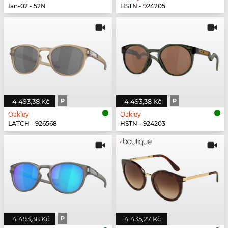
Ian-02 - 52N
HSTN - 924205
4 493,38 Kč
P
4 493,38 Kč
P
Oakley
Oakley
LATCH - 926568
HSTN - 924203
4 493,38 Kč
P
4 435,27 Kč