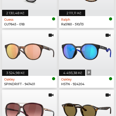
2 130,48 Kč
2 111,11 Kč
Guess
Ralph
GU7645 - 01B
Ra5160 - 510/13
3 524,98 Kč
4 493,38 Kč
P
Oakley
Oakley
SPINDRIFT - 947401
HSTN - 924204