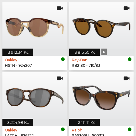
3 912,34 Kč
3 815,50 Kč
P
Oakley
Ray-Ban
HSTN - 924207
RB2180 - 710/83
3 524,98 Kč
2 111,11 Kč
Oakley
Ralph
LATCH - 926522
RA5305U - 500313