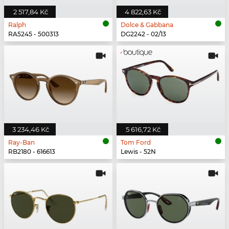
2 517,84 Kč
4 822,63 Kč
Ralph
Dolce & Gabbana
RA5245 - 500313
DG2242 - 02/13
3 234,46 Kč
5 616,72 Kč
Ray-Ban
Tom Ford
RB2180 - 616613
Lewis - 52N