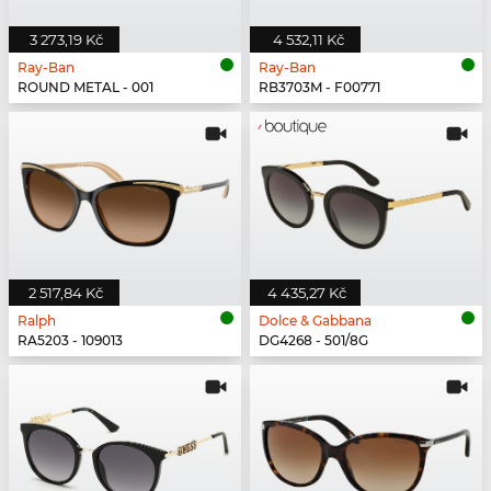
3 273,19 Kč
4 532,11 Kč
Ray-Ban
Ray-Ban
ROUND METAL - 001
RB3703M - F00771
2 517,84 Kč
4 435,27 Kč
Ralph
Dolce & Gabbana
RA5203 - 109013
DG4268 - 501/8G