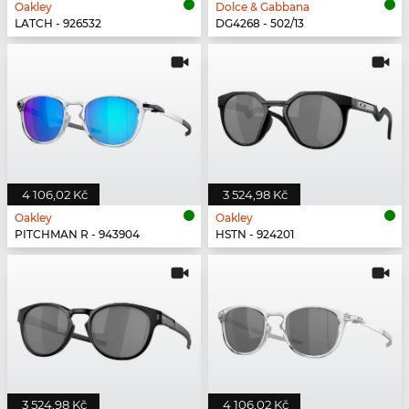
Oakley
Dolce & Gabbana
LATCH - 926532
DG4268 - 502/13
4 106,02 Kč
3 524,98 Kč
Oakley
Oakley
PITCHMAN R - 943904
HSTN - 924201
3 524,98 Kč
4 106,02 Kč