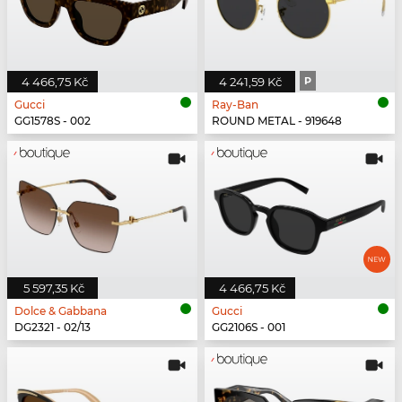
4 466,75 Kč
4 241,59 Kč
P
Gucci
Ray-Ban
GG1578S - 002
ROUND METAL - 919648
5 597,35 Kč
4 466,75 Kč
Dolce & Gabbana
Gucci
DG2321 - 02/13
GG2106S - 001