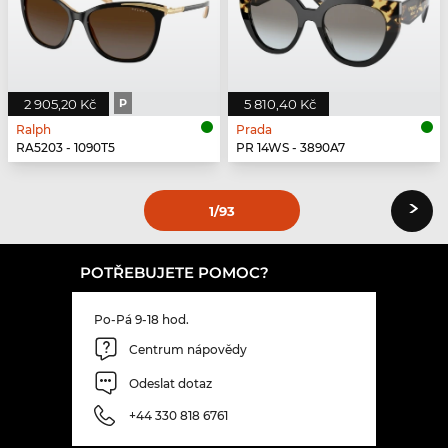
2 905,20 Kč
P
5 810,40 Kč
Ralph
Prada
RA5203 - 1090T5
PR 14WS - 3890A7
›
1
/93
POTŘEBUJETE POMOC?
Po-Pá 9-18 hod.
Centrum nápovědy
Odeslat dotaz
+44 330 818 6761