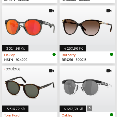
3 524,98 Kč
4 260,96 Kč
Oakley
Burberry
HSTN - 924202
BE4216 - 300213
5 616,72 Kč
4 493,38 Kč
P
Tom Ford
Oakley