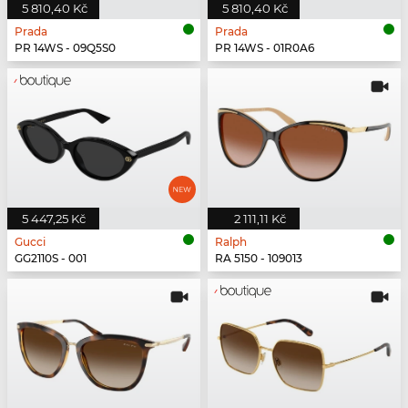
5 810,40 Kč
5 810,40 Kč
Prada
Prada
PR 14WS - 09Q5S0
PR 14WS - 01R0A6
5 447,25 Kč
2 111,11 Kč
Gucci
Ralph
GG2110S - 001
RA 5150 - 109013