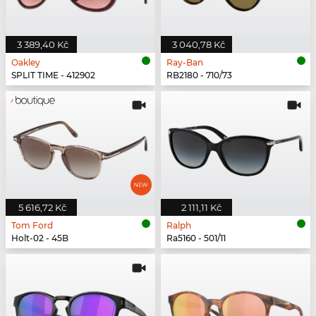
3 389,40 Kč
3 040,78 Kč
Oakley
Ray-Ban
SPLIT TIME - 412902
RB2180 - 710/73
5 616,72 Kč
2 111,11 Kč
Tom Ford
Ralph
Holt-02 - 45B
Ra5160 - 501/11