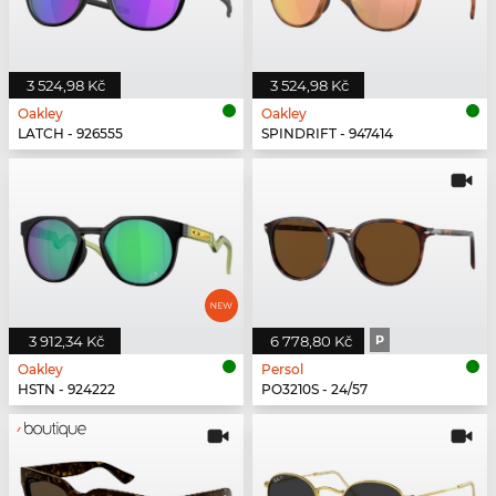
3 524,98 Kč
3 524,98 Kč
Oakley
Oakley
LATCH - 926555
SPINDRIFT - 947414
3 912,34 Kč
6 778,80 Kč
P
Oakley
Persol
HSTN - 924222
PO3210S - 24/57