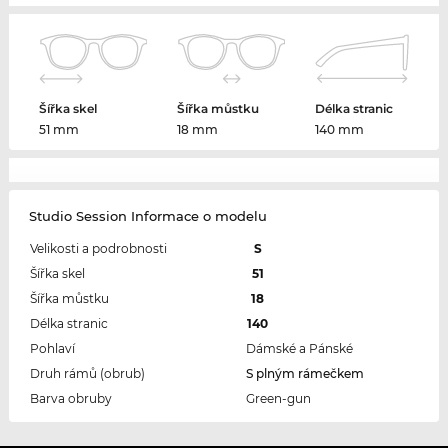
Šířka skel
Šířka můstku
Délka stranic
51 mm
18 mm
140 mm
Studio Session Informace o modelu
Velikosti a podrobnosti
S
Šířka skel
51
Šířka můstku
18
Délka stranic
140
Pohlaví
Dámské a Pánské
Druh rámů (obrub)
S plným rámečkem
Barva obruby
Green-gun