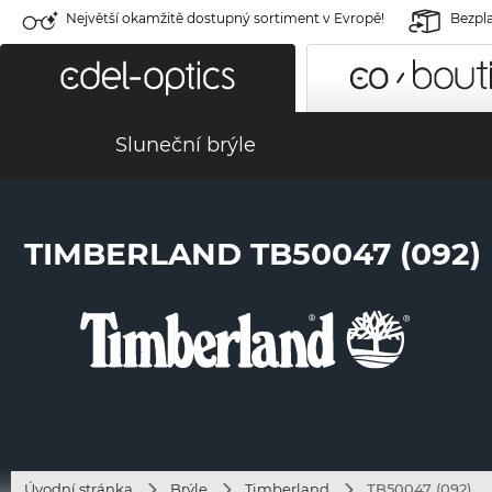
Největší okamžitě dostupný sortiment v Evropě!
Bezpla
Sluneční brýle
TIMBERLAND TB50047 (092)
Úvodní stránka
Brýle
Timberland
TB50047 (092)