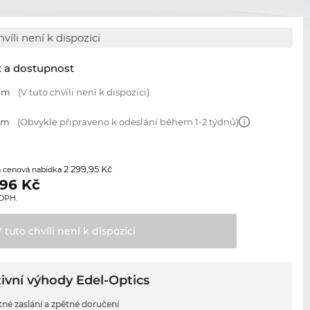
hvíli není k dispozici
t a dostupnost
 mm
(V tuto chvíli není k dispozici)
 mm
(Obvykle připraveno k odeslání během 1-2 týdnů)
2 299,95 Kč
 cenová nabídka
,96
Kč
 DPH.
V tuto chvíli není k
dispozici
ivní výhody Edel-Optics
tné zaslání a zpětné doručení