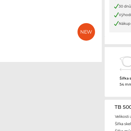
30 dnů
Výhod
Nákup 
Šířka 
54 m
TB 50
Velikosti
Šířka ske