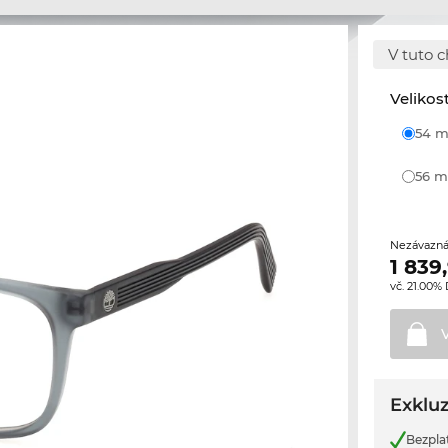
V tuto c
Velikos
54
56
Nezávazná
1 839
vč. 21.00%
Exkluz
Bezpla