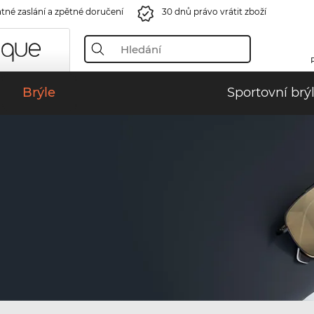
tné zaslání a zpětné doručení
30 dnů právo vrátit zboží
Brýle
Sportovní brý