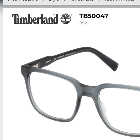
TB50047
092