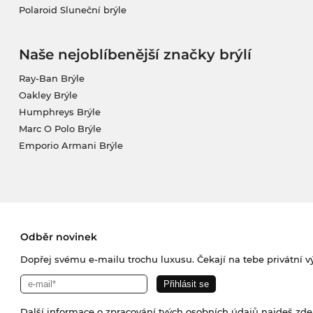
Polaroid Sluneční brýle
Naše nejoblíbenější značky brýlí
Ray-Ban Brýle
Oakley Brýle
Humphreys Brýle
Marc O Polo Brýle
Emporio Armani Brýle
Odběr novinek
Dopřej svému e-mailu trochu luxusu. Čekají na tebe privátní výp
Další informace o zpracování tvých osobních údajů najdeš
zde