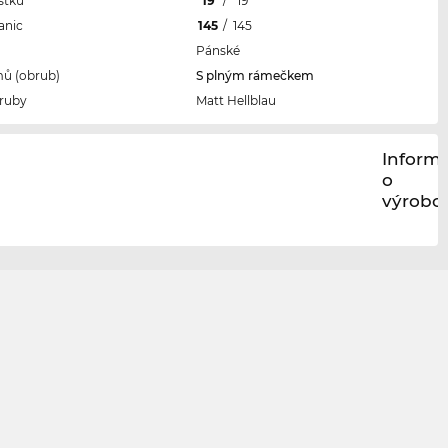
stku
19
/
19
anic
145
/
145
Pánské
ů (obrub)
S plným rámečkem
ruby
Matt Hellblau
Inform
o
výrobci