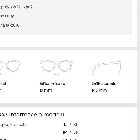
 právo vrátit zboží
né ceny
na fakturu
skel
Šířka můstku
Délka stranic
m
19 mm
145 mm
047 Informace o modelu
 a podrobnosti
L
/
XL
l
54
/
56