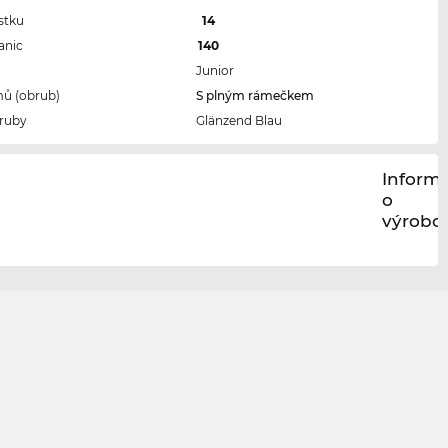
stku
14
anic
140
Junior
ů (obrub)
S plným rámečkem
ruby
Glänzend Blau
Inform
o
výrobci