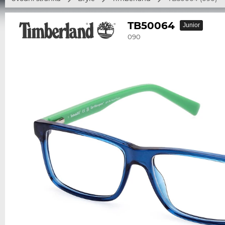
TB50064
Junior
090