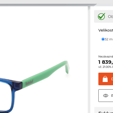
Ob
Velikos
52 
Nezávazná
1 839
vč. 21.00%