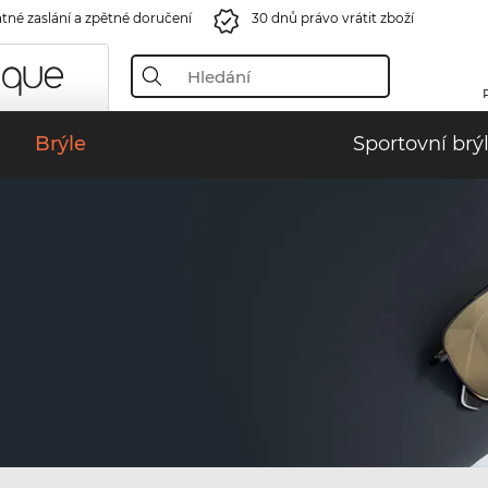
tné zaslání a zpětné doručení
30 dnů právo vrátit zboží
Brýle
Sportovní brý