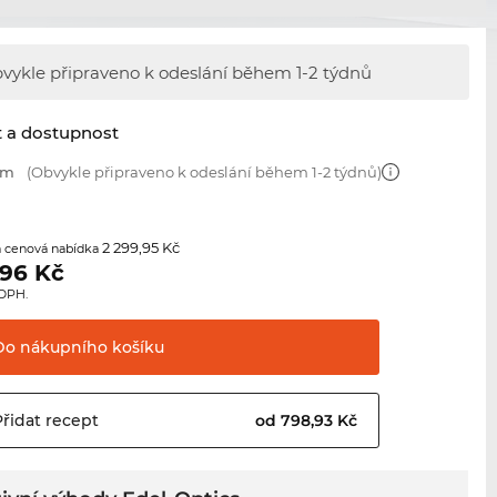
vykle připraveno k odeslání během
1-2 týdnů
t a dostupnost
mm
(Obvykle připraveno k odeslání během 1-2 týdnů)
2 299,95 Kč
 cenová nabídka
,96
Kč
 DPH.
Do nákupního
košíku
Přidat
recept
od 798,93 Kč