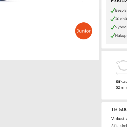
Exkluz
Bezpla
30 dnů
Výhod
Nákup 
Šířka 
52 m
TB 50
Velikosti
Šířka ske