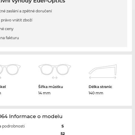
ivní výhody Edel-Optics
tné zaslání a zpětné doručení
 právo vrátit zboží
né ceny
na fakturu
skel
Šířka můstku
Délka stranic
m
14 mm
140 mm
064 Informace o modelu
 a podrobnosti
S
l
52