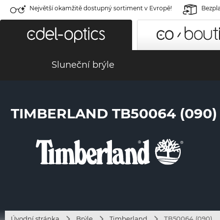
Největší okamžitě dostupný sortiment v Evropě!
Bezpla
Sluneční brýle
TIMBERLAND TB50064 (090)
Úvodní stránka
Brýle
Timberland
TB50064 (090)