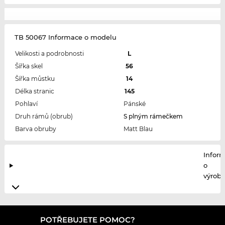
TB 50067 Informace o modelu
Velikosti a podrobnosti
L
Šířka skel
56
Šířka můstku
14
Délka stranic
145
Pohlaví
Pánské
Druh rámů (obrub)
S plným rámečkem
Barva obruby
Matt Blau
Infor
o
výrobc
POTŘEBUJETE POMOC?