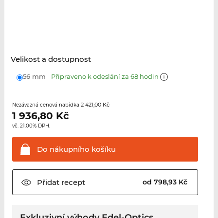
Velikost a dostupnost
56 mm
Připraveno k odeslání za 68 hodin
2 421,00 Kč
Nezávazná cenová nabídka
1 936,80
Kč
vč. 21.00% DPH.
Do nákupního
košíku
Přidat
recept
od 798,93 Kč
Exkluzivní výhody Edel-Optics