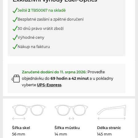
Ještě
2
TB50067 na skladě
Bezplatné zaslání a zpětné doručení
30 dnů právo vrátit zboží
Výhodné ceny
Nákup na fakturu
Zaručené dodání do
11. srpna 2026
:
Proveďte
objednávku do
69 hodin a 42 minut
a u pokladny
vyberte
UPS-Express
.
Šířka skel
Šířka můstku
Délka stranic
56 mm
14 mm
145 mm