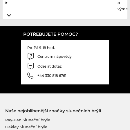
o
výrobc
POTŘEBUJETE POMOC?
Po-Pá 9-18 hod.
Centrum nápovědy
Odeslat dotaz
+44 330 818 6761
Naše nejoblíbenější značky slunečních brýlí
Ray-Ban Sluneční brýle
Oakley Sluneční brýle