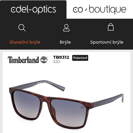
0
Sluneční brýle
Brýle
Sportovní brýle
TB9312
Polarized
52D