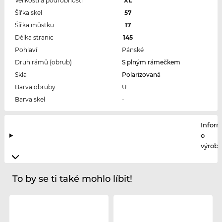
Velikosti a podrobnosti
XL
Šířka skel
57
Šířka můstku
17
Délka stranic
145
Pohlaví
Pánské
Druh rámů (obrub)
S plným rámečkem
Skla
Polarizovaná
Barva obruby
U
Barva skel
-
Infor
o
výrobc
To by se ti také mohlo líbit!