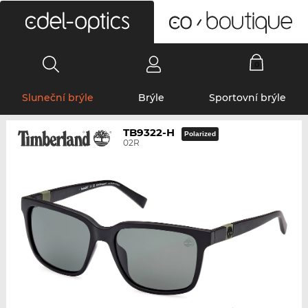
0
Sluneční brýle
Brýle
Sportovní brýle
TB9322-H
Polarized
02R