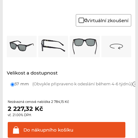
Virtuální zkoušení
Velikost a dostupnost
57 mm
(Obvykle připraveno k odeslání během 4-6 týdnů)
2 784,15 Kč
Nezávazná cenová nabídka
2 227,32
Kč
vč. 21.00% DPH.
Do nákupního
košíku