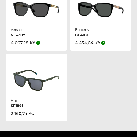
Versace
Burberry
VE4307
BE4181
4 067,28 Kč
4 454,64 Kč
Fila
SFI891
2 160,74 Kč