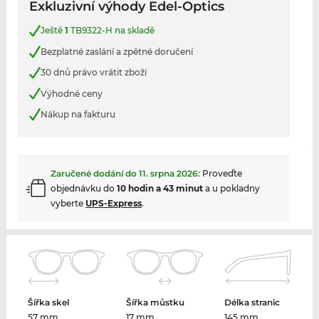
Exkluzivní výhody Edel-Optics
Ještě
1
TB9322-H na skladě
Bezplatné zaslání a zpětné doručení
30 dnů právo vrátit zboží
Výhodné ceny
Nákup na fakturu
Zaručené dodání do
11. srpna 2026
:
Proveďte
objednávku do
10 hodin a 43 minut
a u pokladny
vyberte
UPS-Express
.
Šířka skel
Šířka můstku
Délka stranic
57 mm
17 mm
145 mm