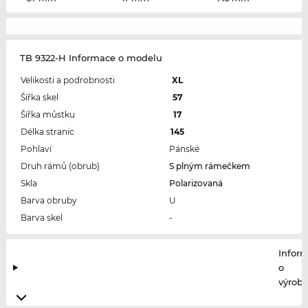
TB 9322-H Informace o modelu
Velikosti a podrobnosti
XL
Šířka skel
57
Šířka můstku
17
Délka stranic
145
Pohlaví
Pánské
Druh rámů (obrub)
S plným rámečkem
Skla
Polarizovaná
Barva obruby
U
Barva skel
-
Infor
o
výrobc