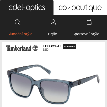
0
Sluneční brýle
Brýle
Sportovní brýle
TB9322-H
Polarized
92D