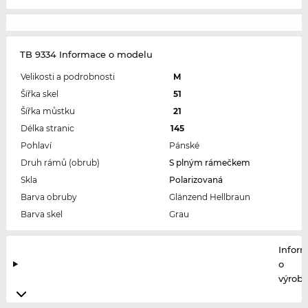
TB 9334 Informace o modelu
Velikosti a podrobnosti
M
Šířka skel
51
Šířka můstku
21
Délka stranic
145
Pohlaví
Pánské
Druh rámů (obrub)
S plným rámečkem
Skla
Polarizovaná
Barva obruby
Glänzend Hellbraun
Barva skel
Grau
Infor
o
výrobc