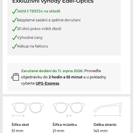
Exkluzivní výhody Edel-Optics
Ještě
1
TB9334 na skladě
Bezplatné zaslání a zpětné doručení
30 dnů právo vrátit zboží
Výhodné ceny
Nákup na fakturu
Zaručené dodání do
11. srpna 2026
:
Proveďte
objednávku do
2 hodin a 55 minut
a u pokladny
vyberte
UPS-Express
.
Šířka skel
Šířka můstku
Délka stranic
51 mm
21 mm
145 mm