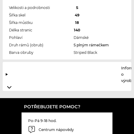
Velikosti a podrobnosti
S
Šířka skel
49
Šířka můstku
18
Délka stranic
140
Pohlaví
Dámské
Druh rámů (obrub)
S plným rámečkem
Barva obruby
Striped Black
Infor
o
výrobc
POTŘEBUJETE POMOC?
Po-Pá 9-18 hod.
Centrum nápovědy