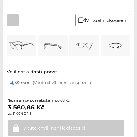
Virtuální zkoušení
Velikost a dostupnost
49 mm
(V tuto chvíli není k dispozici)
4 476,08 Kč
Nezávazná cenová nabídka
3 580,86
Kč
vč. 21.00% DPH.
V tuto chvíli není k
dispozici