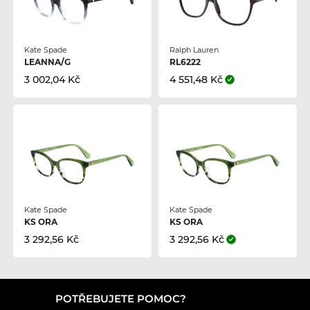
Kate Spade
Ralph Lauren
LEANNA/G
RL6222
3 002,04 Kč
4 551,48 Kč
Kate Spade
Kate Spade
KS ORA
KS ORA
3 292,56 Kč
3 292,56 Kč
POTŘEBUJETE POMOC?