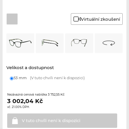
Virtuální zkoušení
Velikost a dostupnost
53 mm
(V tuto chvíli není k dispozici)
3 752,55 Kč
Nezávazná cenová nabídka
3 002,04
Kč
vč. 21.00% DPH.
V tuto chvíli není k
dispozici