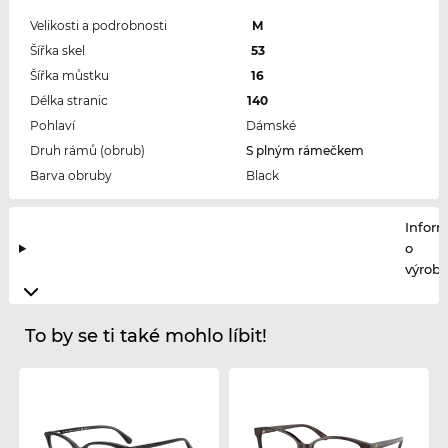
Velikosti a podrobnosti
M
Šířka skel
53
Šířka můstku
16
Délka stranic
140
Pohlaví
Dámské
Druh rámů (obrub)
S plným rámečkem
Barva obruby
Black
Infor
o
výrobc
To by se ti také mohlo líbit!