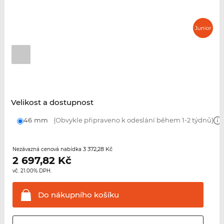
Velikost a dostupnost
46 mm
(Obvykle připraveno k odeslání během 1-2 týdnů)
3 372,28 Kč
Nezávazná cenová nabídka
2 697,82
Kč
vč. 21.00% DPH.
Do nákupního
košíku