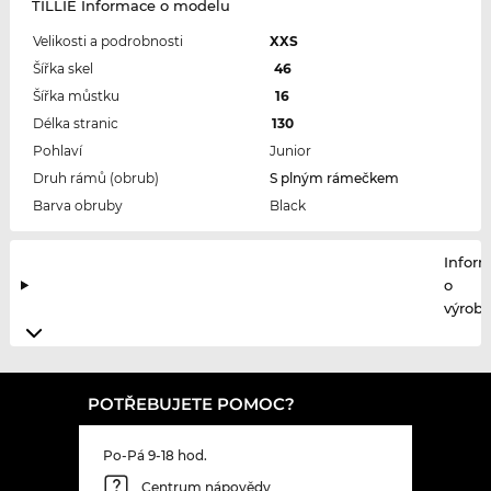
TILLIE Informace o modelu
Velikosti a podrobnosti
XXS
Šířka skel
46
Šířka můstku
16
Délka stranic
130
Pohlaví
Junior
Druh rámů (obrub)
S plným rámečkem
Barva obruby
Black
Infor
o
výrobc
POTŘEBUJETE POMOC?
Po-Pá 9-18 hod.
Centrum nápovědy