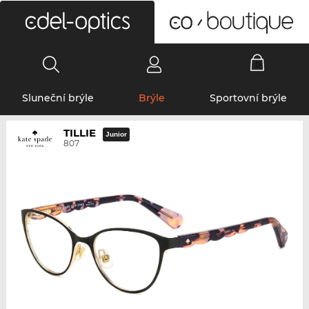
0
Sluneční brýle
Brýle
Sportovní brýle
TILLIE
Junior
807