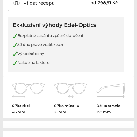
Přidat
recept
od 798,91 Kč
Exkluzivní výhody Edel-Optics
Bezplatné zaslání a zpětné doručení
30 dnů právo vrátit zboží
Výhodné ceny
Nákup na fakturu
Šířka skel
Šířka můstku
Délka stranic
46 mm
16 mm
130 mm