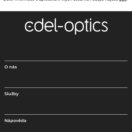
O nás
Služby
Nápověda