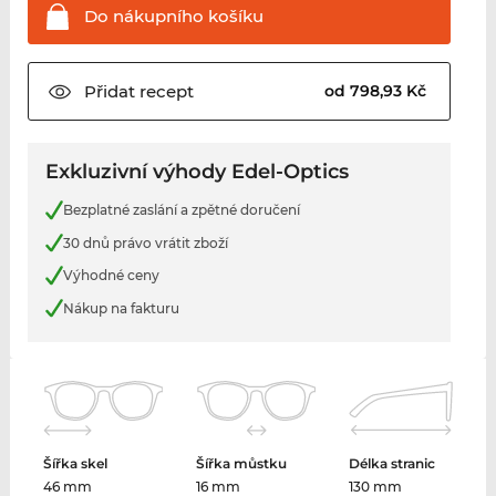
Do nákupního
košíku
Přidat
recept
od 798,93 Kč
Exkluzivní výhody Edel-Optics
Bezplatné zaslání a zpětné doručení
30 dnů právo vrátit zboží
Výhodné ceny
Nákup na fakturu
Šířka skel
Šířka můstku
Délka stranic
46 mm
16 mm
130 mm