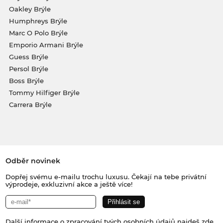
Oakley Brýle
Humphreys Brýle
Marc O Polo Brýle
Emporio Armani Brýle
Guess Brýle
Persol Brýle
Boss Brýle
Tommy Hilfiger Brýle
Carrera Brýle
Odběr novinek
Dopřej svému e-mailu trochu luxusu. Čekají na tebe privátní
výprodeje, exkluzivní akce a ještě více!
Další informace o zpracování tvých osobních údajů najdeš
zde
.