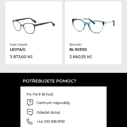
Kate Spade
Brendel
LEOTA/G
BL 903153
3 873,60 Kč
3 660,55 Kč
POTŘEBUJETE POMOC?
Po-Pá 9-18 hod.
Centrum nápovědy
Odeslat dotaz
+44 330 818 6761