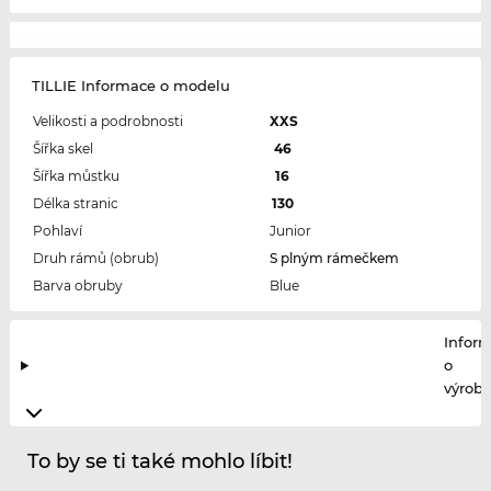
TILLIE Informace o modelu
Velikosti a podrobnosti
XXS
Šířka skel
46
Šířka můstku
16
Délka stranic
130
Pohlaví
Junior
Druh rámů (obrub)
S plným rámečkem
Barva obruby
Blue
Infor
o
výrobc
To by se ti také mohlo líbit!