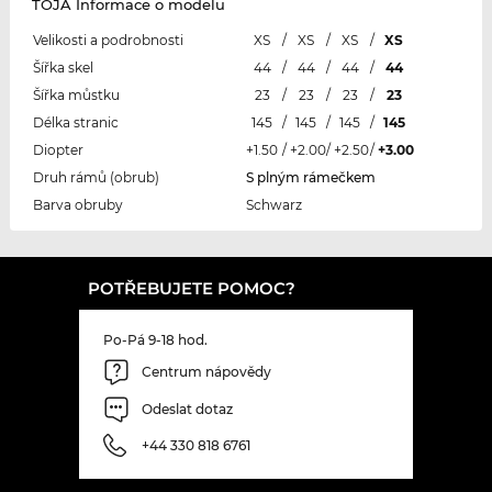
TOJA Informace o modelu
Velikosti a podrobnosti
XS
/
XS
/
XS
/
XS
Šířka skel
44
/
44
/
44
/
44
Šířka můstku
23
/
23
/
23
/
23
Délka stranic
145
/
145
/
145
/
145
Diopter
+1.50
/
+2.00
/
+2.50
/
+3.00
Druh rámů (obrub)
S plným rámečkem
Barva obruby
Schwarz
POTŘEBUJETE POMOC?
Po-Pá 9-18 hod.
Centrum nápovědy
Odeslat dotaz
+44 330 818 6761