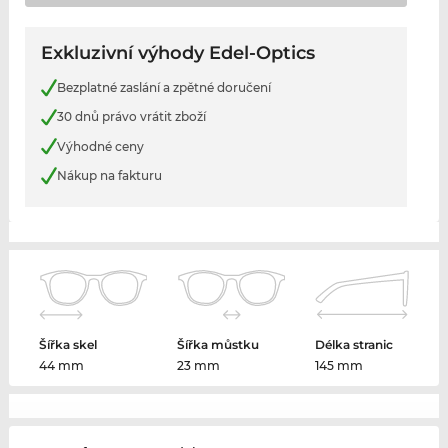
Exkluzivní výhody Edel-Optics
Bezplatné zaslání a zpětné doručení
30 dnů právo vrátit zboží
Výhodné ceny
Nákup na fakturu
Šířka skel
Šířka můstku
Délka stranic
44 mm
23 mm
145 mm