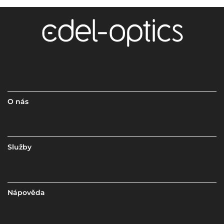
O nás
Služby
Nápověda