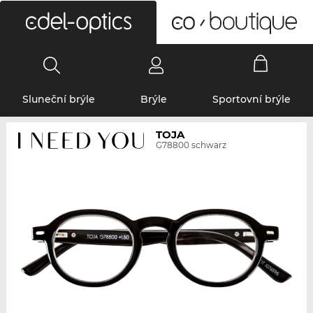
0
Sluneční brýle
Brýle
Sportovní brýle
TOJA
G78800 schwarz