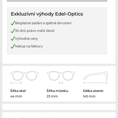
Exkluzivní výhody Edel-Optics
Bezplatné zaslání a zpětné doručení
30 dnů právo vrátit zboží
Výhodné ceny
Nákup na fakturu
Šířka skel
Šířka můstku
Délka stranic
44 mm
23 mm
145 mm