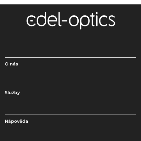
O nás
Služby
Nápověda