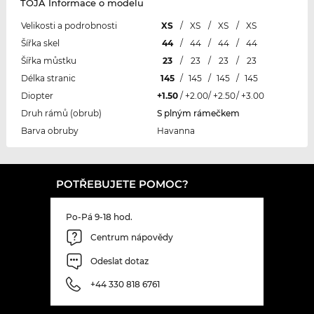
TOJA Informace o modelu
Velikosti a podrobnosti
XS
/
XS
/
XS
/
XS
Šířka skel
44
/
44
/
44
/
44
Šířka můstku
23
/
23
/
23
/
23
Délka stranic
145
/
145
/
145
/
145
Diopter
+1.50
/
+2.00
/
+2.50
/
+3.00
Druh rámů (obrub)
S plným rámečkem
Barva obruby
Havanna
POTŘEBUJETE POMOC?
Po-Pá 9-18 hod.
Centrum nápovědy
Odeslat dotaz
+44 330 818 6761