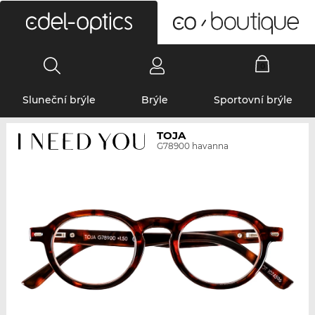
0
Sluneční brýle
Brýle
Sportovní brýle
TOJA
G78900 havanna