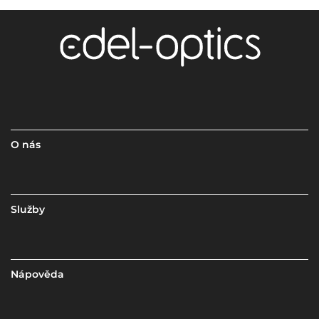
O nás
Služby
Nápověda