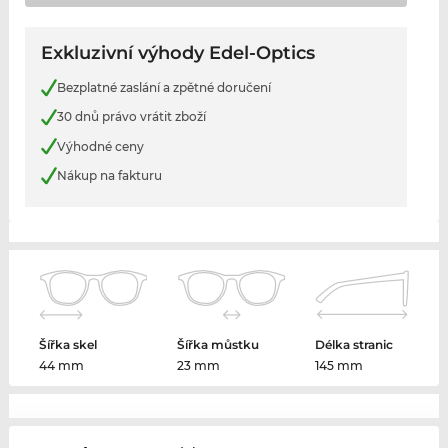
Exkluzivní výhody Edel-Optics
Bezplatné zaslání a zpětné doručení
30 dnů právo vrátit zboží
Výhodné ceny
Nákup na fakturu
Šířka skel
Šířka můstku
Délka stranic
44 mm
23 mm
145 mm