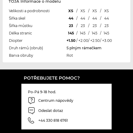
TOJA Informace o modelu
Velikosti a podrobnosti
XS
/
XS
/
XS
/
XS
Šířka skel
44
/
44
/
44
/
44
Šířka můstku
23
/
23
/
23
/
23
Délka stranic
145
/
145
/
145
/
145
Diopter
+1.50
/
+2.00
/
+2.50
/
+3.00
Druh rámů (obrub)
S plným rámečkem
Barva obruby
Rot
POTŘEBUJETE POMOC?
Po-Pá 9-18 hod.
Centrum nápovědy
Odeslat dotaz
+44 330 818 6761