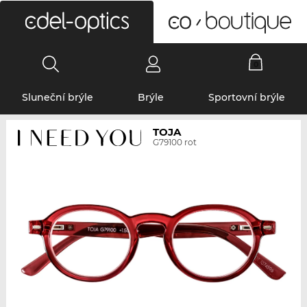
0
Sluneční brýle
Brýle
Sportovní brýle
TOJA
G79100 rot