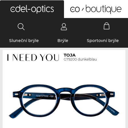
0
Sluneční brýle
Brýle
Sportovní brýle
TOJA
G79200 dunkelblau