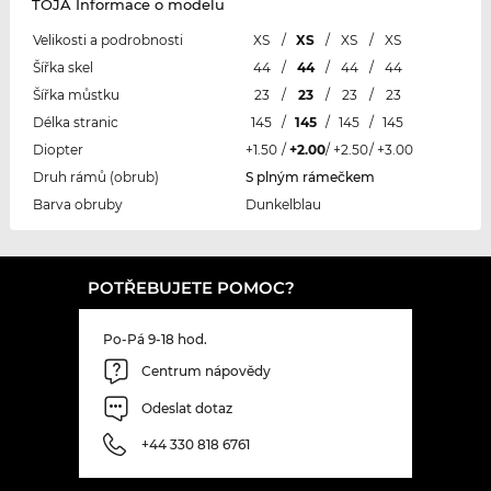
TOJA Informace o modelu
Velikosti a podrobnosti
XS
/
XS
/
XS
/
XS
Šířka skel
44
/
44
/
44
/
44
Šířka můstku
23
/
23
/
23
/
23
Délka stranic
145
/
145
/
145
/
145
Diopter
+1.50
/
+2.00
/
+2.50
/
+3.00
Druh rámů (obrub)
S plným rámečkem
Barva obruby
Dunkelblau
POTŘEBUJETE POMOC?
Po-Pá 9-18 hod.
Centrum nápovědy
Odeslat dotaz
+44 330 818 6761