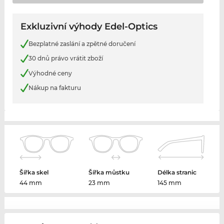
Exkluzivní výhody Edel-Optics
Bezplatné zaslání a zpětné doručení
30 dnů právo vrátit zboží
Výhodné ceny
Nákup na fakturu
Šířka skel
Šířka můstku
Délka stranic
44 mm
23 mm
145 mm