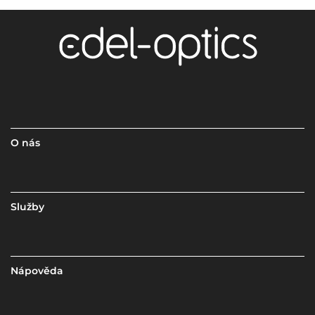
O nás
Služby
Nápověda