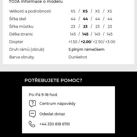
TOJA Informace o modelu
Velikosti a podrobnosti
XS
/
XS
/
XS
/
XS
Šířka skel
44
/
44
/
44
/
44
Šířka můstku
23
/
23
/
23
/
23
Délka stranic
145
/
145
/
145
/
145
Diopter
+1.50
/
+2.00
/
+2.50
/
+3.00
Druh rámů (obrub)
S plným rámečkem
Barva obruby
Dunkelrot
POTŘEBUJETE POMOC?
Po-Pá 9-18 hod.
Centrum nápovědy
Odeslat dotaz
+44 330 818 6761