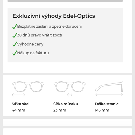
Exkluzivní výhody Edel-Optics
Bezplatné zaslání a zpětné doručení
30 dnů právo vrátit zboží
Výhodné ceny
Nákup na fakturu
Šířka skel
Šířka můstku
Délka stranic
44 mm
23 mm
145 mm