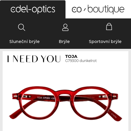
0
Sluneční brýle
Brýle
Sportovní brýle
TOJA
G79300 dunkelrot