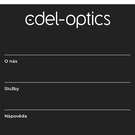
O nás
Služby
Nápověda