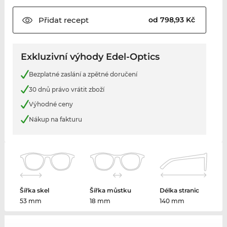
Přidat
recept
od 798,93 Kč
Exkluzivní výhody Edel-Optics
Bezplatné zaslání a zpětné doručení
30 dnů právo vrátit zboží
Výhodné ceny
Nákup na fakturu
Šířka skel
Šířka můstku
Délka stranic
53 mm
18 mm
140 mm