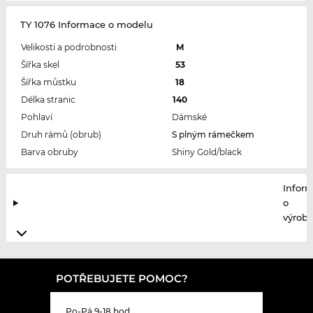
TY 1076 Informace o modelu
Velikosti a podrobnosti
M
Šířka skel
53
Šířka můstku
18
Délka stranic
140
Pohlaví
Dámské
Druh rámů (obrub)
S plným rámečkem
Barva obruby
Shiny Gold/black
Infor
o
výrobc
POTŘEBUJETE POMOC?
Po-Pá 9-18 hod.