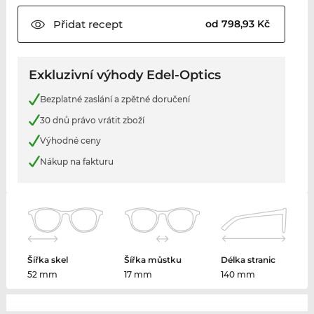
Přidat
recept
od 798,93 Kč
Exkluzivní výhody Edel-Optics
Bezplatné zaslání a zpětné doručení
30 dnů právo vrátit zboží
Výhodné ceny
Nákup na fakturu
Šířka skel
Šířka můstku
Délka stranic
52 mm
17 mm
140 mm