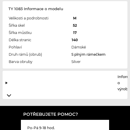
TY 1083 Informace o modelu
Velikosti a podrobnosti
M
Šířka skel
52
Šířka můstku
17
Délka stranic
140
Pohlaví
Dámské
Druh rámů (obrub)
S plným rámečkem
Barva obruby
Silver
Infor
o
výrobc
POTŘEBUJETE POMOC?
Po-Pá 9-18 hod.