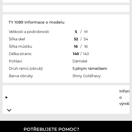
TY 1089 Informace o modelu
Velikosti a podrobnosti
S
/
M
Šířka skel
52
/
54
Šířka můstku
16
/
16
Délka stranic
140
/
140
Pohlaví
Dámské
Druh rámů (obrub)
S plným rámečkem
Barva obruby
Shiny Gold/navy
Infor
o
výrobc
POTŘEBUJETE POMOC?