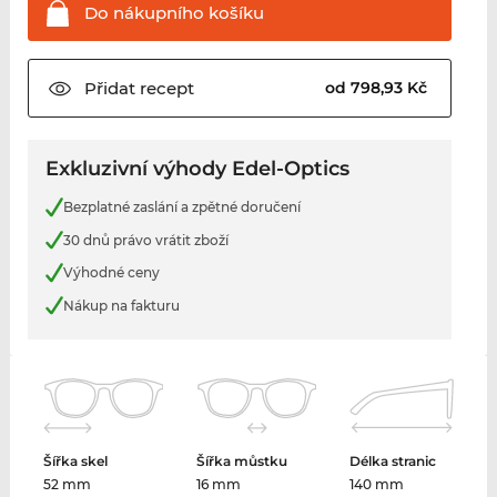
Do nákupního
košíku
Přidat
recept
od 798,93 Kč
Exkluzivní výhody Edel-Optics
Bezplatné zaslání a zpětné doručení
30 dnů právo vrátit zboží
Výhodné ceny
Nákup na fakturu
Šířka skel
Šířka můstku
Délka stranic
52 mm
16 mm
140 mm