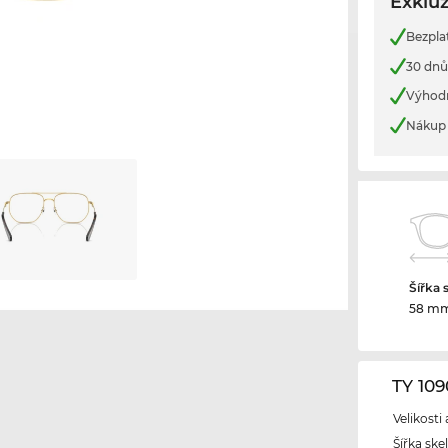
Exkluz
Bezpla
30 dnů
Výhod
Nákup 
Šířka 
58 m
TY 10
Velikosti
Šířka ske