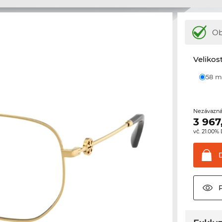
Ob
Velikos
58
Nezávazná
3 967
vč. 21.00%