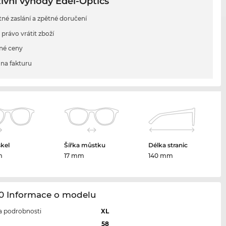
ivní výhody Edel-Optics
tné zaslání a zpětné doručení
 právo vrátit zboží
né ceny
na fakturu
skel
Šířka můstku
Délka stranic
m
17 mm
140 mm
90 Informace o modelu
 a podrobnosti
XL
l
58