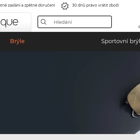
tné zaslání a zpětné doručení
30 dnů právo vrátit zboží
Brýle
Sportovní brý