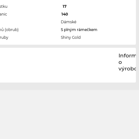
stku
17
anic
140
Dámské
ů (obrub)
S plným rámečkem
ruby
Shiny Gold
Inform
o
výrobci