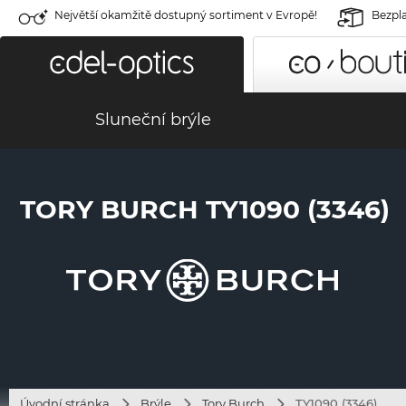
Největší okamžitě dostupný sortiment v Evropě!
Bezpla
Sluneční brýle
TORY BURCH TY1090 (3346)
Úvodní stránka
Brýle
Tory Burch
TY1090 (3346)