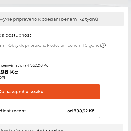
vykle připraveno k odeslání během
1-2 týdnů
t a dostupnost
 mm
(Obvykle připraveno k odeslání během 1-2 týdnů)
4 959,98 Kč
 cenová nabídka
,98
Kč
 DPH.
Do nákupního
košíku
Přidat
recept
od 798,92 Kč