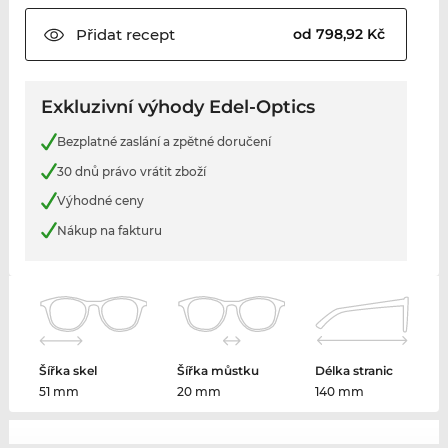
Přidat
recept
od 798,92 Kč
Exkluzivní výhody Edel-Optics
Bezplatné zaslání a zpětné doručení
30 dnů právo vrátit zboží
Výhodné ceny
Nákup na fakturu
Šířka skel
Šířka můstku
Délka stranic
51 mm
20 mm
140 mm