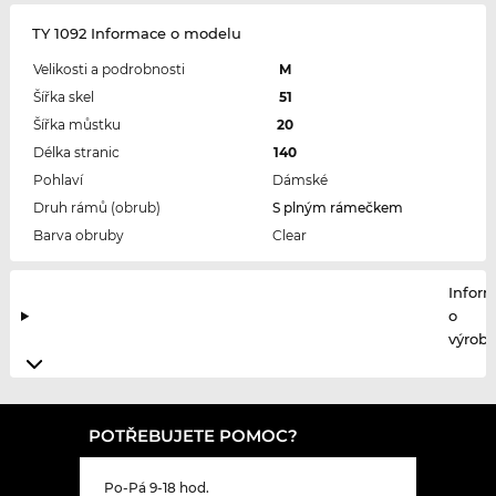
TY 1092 Informace o modelu
Velikosti a podrobnosti
M
Šířka skel
51
Šířka můstku
20
Délka stranic
140
Pohlaví
Dámské
Druh rámů (obrub)
S plným rámečkem
Barva obruby
Clear
Infor
o
výrobc
POTŘEBUJETE POMOC?
Po-Pá 9-18 hod.